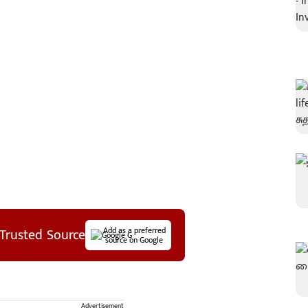
Trusted Source
Add as a preferred
source on Google
Advertisement