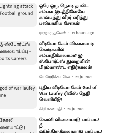
ஒரே ஒரு நொடி தான்...
சம்பவ இடத்திலேயே
கால்பந்து வீரர் எரிந்து
பலியாகிய சோகம்!
ராஜமருதவேல்
19 hours ago
வீடியோ கேம் விளையாடி
கோடிகளில்
சம்பாதிக்கலாமா? இ-
ஸ்போர்ட்ஸ் துறையின்
பிரம்மாண்ட எதிர்காலம்!
பெரெரிக்கா லெ
29 Jul 2026
புதிய வீடியோ கேம் God of
War Laufey ரிலீஸ் தேதி
வெளியீடு!
கிரி கணபதி
28 Jul 2026
கோலி விளையாடு பாப்பா..!
நீ
ஓய்ந்திருக்கலாகாது பாப்பா..!