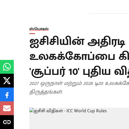
ஸ்பெஷல்
ஐசிசியின் அதிரடி 
உலகக்கோப்பை கிரிக்
'சூப்பர் 10' புதிய வ
2027 ஒருநாள் மற்றும் 2028 டி20 உலகக
திருத்தங்கள்.