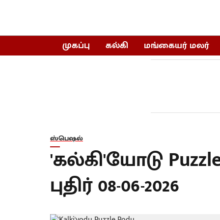
முகப்பு
கல்கி
மங்கையர் மலர்
ஸ்பெஷல்
'கல்கி'யோடு Puzz
புதிர் 08-06-2026