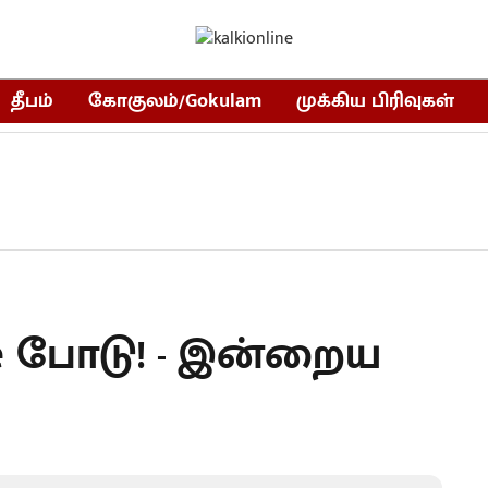
தீபம்
கோகுலம்/Gokulam
முக்கிய பிரிவுகள்
le போடு! - இன்றைய