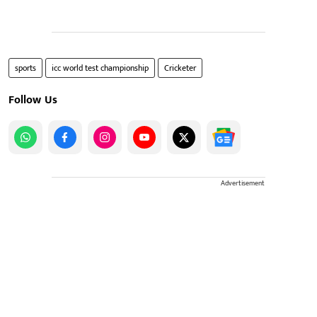
sports
icc world test championship
Cricketer
Follow Us
Advertisement