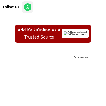
Follow Us
Add KalkiOnline As A
Add as a preferred
source on Google
Trusted Source
Advertisement