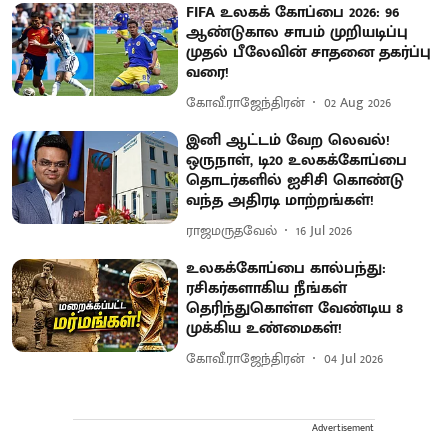
FIFA உலகக் கோப்பை 2026: 96
ஆண்டுகால சாபம் முறியடிப்பு
முதல் பீலேவின் சாதனை தகர்ப்பு
வரை!
கோவீ.ராஜேந்திரன்
02 Aug 2026
இனி ஆட்டம் வேற லெவல்!
ஒருநாள், டி20 உலகக்கோப்பை
தொடர்களில் ஐசிசி கொண்டு
வந்த அதிரடி மாற்றங்கள்!
ராஜமருதவேல்
16 Jul 2026
உலகக்கோப்பை கால்பந்து:
ரசிகர்களாகிய நீங்கள்
தெரிந்துகொள்ள வேண்டிய 8
முக்கிய உண்மைகள்!
கோவீ.ராஜேந்திரன்
04 Jul 2026
Advertisement