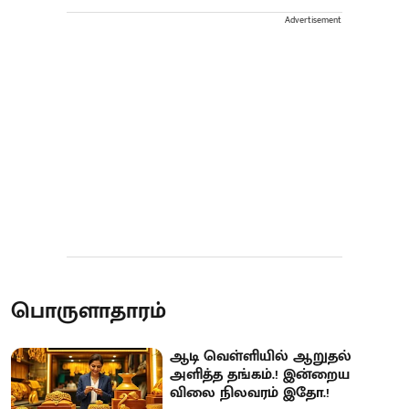
Advertisement
பொருளாதாரம்
ஆடி வெள்ளியில் ஆறுதல்
அளித்த தங்கம்.! இன்றைய
விலை நிலவரம் இதோ.!