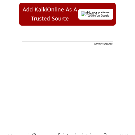
Add KalkiOnline As A
Add as a preferred
source on Google
Trusted Source
Advertisement