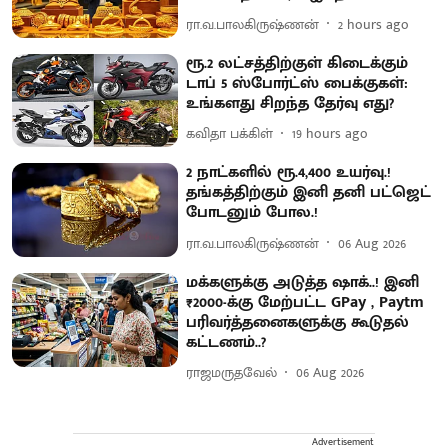
ரா.வ.பாலகிருஷ்ணன்
2 hours ago
ரூ.2 லட்சத்திற்குள் கிடைக்கும்
டாப் 5 ஸ்போர்ட்ஸ் பைக்குகள்:
உங்களது சிறந்த தேர்வு எது?
கவிதா பக்கிள்
19 hours ago
2 நாட்களில் ரூ.4,400 உயர்வு.!
தங்கத்திற்கும் இனி தனி பட்ஜெட்
போடனும் போல.!
ரா.வ.பாலகிருஷ்ணன்
06 Aug 2026
மக்களுக்கு அடுத்த ஷாக்..! இனி
₹2000-க்கு மேற்பட்ட GPay , Paytm
பரிவர்த்தனைகளுக்கு கூடுதல்
கட்டணம்..?
ராஜமருதவேல்
06 Aug 2026
Advertisement