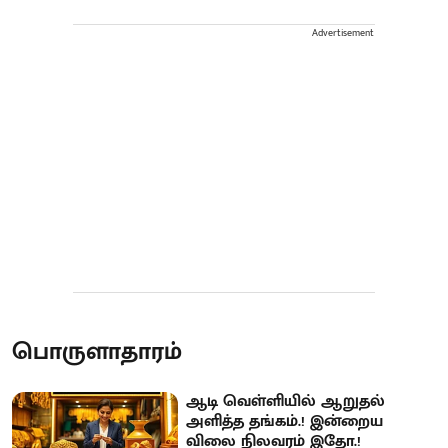
Advertisement
பொருளாதாரம்
ஆடி வெள்ளியில் ஆறுதல்
அளித்த தங்கம்.! இன்றைய
விலை நிலவரம் இதோ.!