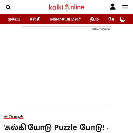
முகப்பு
கல்கி
மங்கையர் மலர்
தீபம்
கோகுலம்/Go
Advertisement
ஸ்பெஷல்
'கல்கி'யோடு Puzzle போடு! -