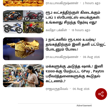
ரா.வ.பாலகிருஷ்ணன்
2 hours ago
ரூ.2 லட்சத்திற்குள் கிடைக்கும்
டாப் 5 ஸ்போர்ட்ஸ் பைக்குகள்:
உங்களது சிறந்த தேர்வு எது?
கவிதா பக்கிள்
19 hours ago
2 நாட்களில் ரூ.4,400 உயர்வு.!
தங்கத்திற்கும் இனி தனி பட்ஜெட்
போடனும் போல.!
ரா.வ.பாலகிருஷ்ணன்
06 Aug 2026
மக்களுக்கு அடுத்த ஷாக்..! இனி
₹2000-க்கு மேற்பட்ட GPay , Paytm
பரிவர்த்தனைகளுக்கு கூடுதல்
கட்டணம்..?
ராஜமருதவேல்
06 Aug 2026
Advertisement