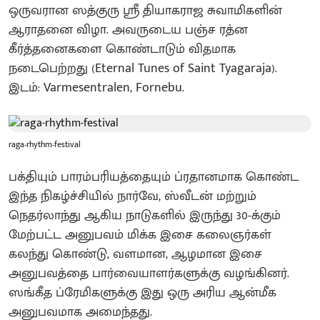
ஒருவரான ஸத்குரு ஸ்ரீ தியாகராஜ சுவாமிகளின்
ஆராதனை விழா. அவருடைய பஞ்ச ரத்ன
கீர்த்தனைகளை கொண்டாடும் விதமாக
நடைபெற்றது (Eternal Tunes of Saint Tyagaraja).
இடம்: Varmesentralen, Fornebu.
raga-rhythm-festival
பக்தியும் பாரம்பரியத்தையும் ப்ரதானமாக கொண்ட
இந்த நிகழ்ச்சியில் நார்வே, ஸ்வீடன் மற்றும்
நெதர்லாந்து ஆகிய நாடுகளில் இருந்து 30-க்கும்
மேற்பட்ட அனுபவம் மிக்க இசை கலைஞர்கள்
கலந்து கொண்டு, வளமான, ஆழமான இசை
அனுபவத்தை பார்வையாளர்களுக்கு வழங்கினர்.
ஸங்கீத ப்ரேமிகளுக்கு இது ஒரு அரிய ஆன்மீக
அனுபவமாக அமைந்தது.