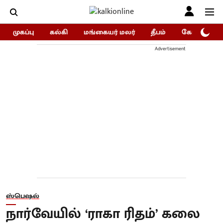
முகப்பு
கல்கி
மங்கையர் மலர்
தீபம்
கோகுலம்/Go
Advertisement
ஸ்பெஷல்
நார்வேயில் ‘ராகா ரிதம்’ கலை