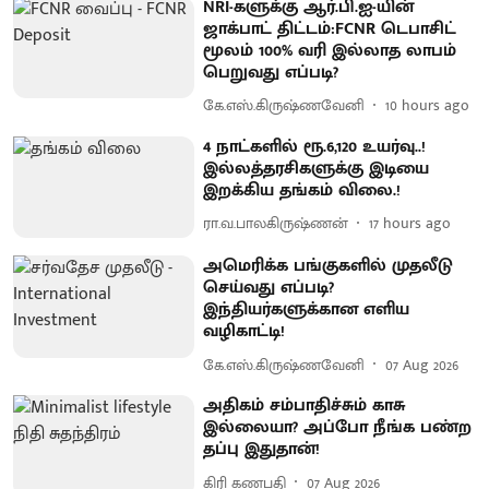
NRI-களுக்கு ஆர்.பி.ஐ-யின்
ஜாக்பாட் திட்டம்:FCNR டெபாசிட்
மூலம் 100% வரி இல்லாத லாபம்
பெறுவது எப்படி?
கே.எஸ்.கிருஷ்ணவேனி
10 hours ago
4 நாட்களில் ரூ.6,120 உயர்வு..!
இல்லத்தரசிகளுக்கு இடியை
இறக்கிய தங்கம் விலை.!
ரா.வ.பாலகிருஷ்ணன்
17 hours ago
அமெரிக்க பங்குகளில் முதலீடு
செய்வது எப்படி?
இந்தியர்களுக்கான எளிய
வழிகாட்டி!
கே.எஸ்.கிருஷ்ணவேனி
07 Aug 2026
அதிகம் சம்பாதிச்சும் காசு
இல்லையா? அப்போ நீங்க பண்ற
தப்பு இதுதான்!
கிரி கணபதி
07 Aug 2026