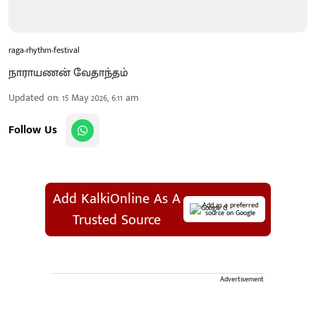
raga-rhythm-festival
நாராயணன் வேதாந்தம்
Updated on
:
15 May 2026, 6:11 am
Follow Us
Add KalkiOnline As A
Add as a preferred
source on Google
Trusted Source
Advertisement