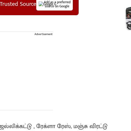
Trusted Source
Add as a preferred
source on Google
Advertisement
்லிக்கட்டு , ரேக்ளா ரேஸ், மஞ்சு விரட்டு