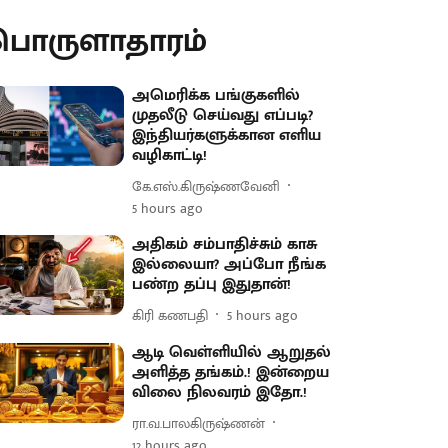
பொருளாதாரம்
அமெரிக்க பங்குகளில்
முதலீடு செய்வது எப்படி?
இந்தியர்களுக்கான எளிய
வழிகாட்டி!
கே.எஸ்.கிருஷ்ணவேனி
5 hours ago
அதிகம் சம்பாதிச்சும் காசு
இல்லையா? அப்போ நீங்க
பண்ற தப்பு இதுதான்!
கிரி கணபதி
5 hours ago
ஆடி வெள்ளியில் ஆறுதல்
அளித்த தங்கம்.! இன்றைய
விலை நிலவரம் இதோ.!
ரா.வ.பாலகிருஷ்ணன்
12 hours ago