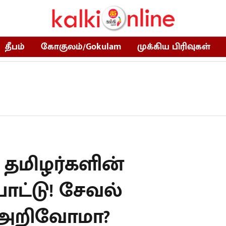
தீபம்
கோகுலம்/Gokulam
முக்கிய பிரிவுகள்
 தமிழர்களின்
ாட்டு! சேவல்
 அறிவோமா?