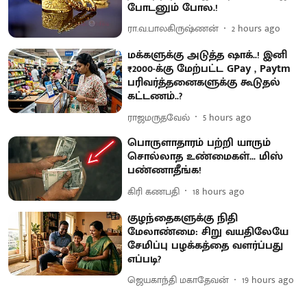
போடனும் போல.!
ரா.வ.பாலகிருஷ்ணன்
2 hours ago
மக்களுக்கு அடுத்த ஷாக்..! இனி
₹2000-க்கு மேற்பட்ட GPay , Paytm
பரிவர்த்தனைகளுக்கு கூடுதல்
கட்டணம்..?
ராஜமருதவேல்
5 hours ago
பொருளாதாரம் பற்றி யாரும்
சொல்லாத உண்மைகள்... மிஸ்
பண்ணாதீங்க!
கிரி கணபதி
18 hours ago
குழந்தைகளுக்கு நிதி
மேலாண்மை: சிறு வயதிலேயே
சேமிப்பு பழக்கத்தை வளர்ப்பது
எப்படி?
ஜெயகாந்தி மகாதேவன்
19 hours ago