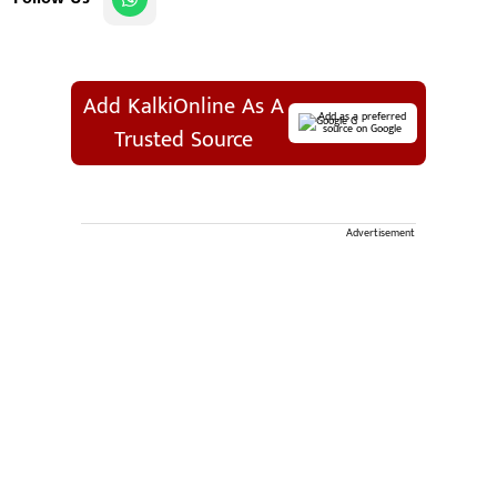
Add KalkiOnline As A
Add as a preferred
source on Google
Trusted Source
Advertisement