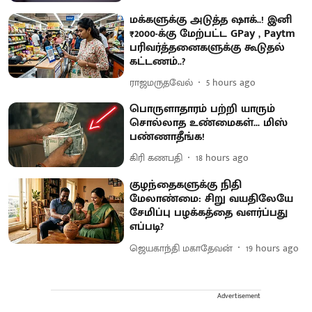
மக்களுக்கு அடுத்த ஷாக்..! இனி
₹2000-க்கு மேற்பட்ட GPay , Paytm
பரிவர்த்தனைகளுக்கு கூடுதல்
கட்டணம்..?
ராஜமருதவேல்
5 hours ago
பொருளாதாரம் பற்றி யாரும்
சொல்லாத உண்மைகள்... மிஸ்
பண்ணாதீங்க!
கிரி கணபதி
18 hours ago
குழந்தைகளுக்கு நிதி
மேலாண்மை: சிறு வயதிலேயே
சேமிப்பு பழக்கத்தை வளர்ப்பது
எப்படி?
ஜெயகாந்தி மகாதேவன்
19 hours ago
Advertisement