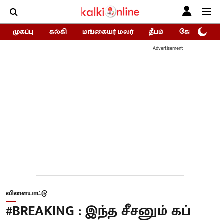
முகப்பு
கல்கி
மங்கையர் மலர்
தீபம்
கோகுலம்/Go
Advertisement
விளையாட்டு
#BREAKING : இந்த சீசனும் கப்