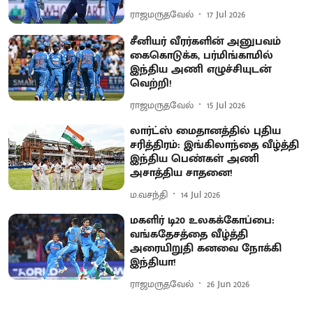
ராஜமருதவேல்
17 Jul 2026
சீனியர் வீரர்களின் அனுபவம்
கைகொடுக்க, பர்மிங்காமில்
இந்திய அணி எழுச்சியுடன்
வெற்றி!
ராஜமருதவேல்
15 Jul 2026
லார்ட்ஸ் மைதானத்தில் புதிய
சரித்திரம்: இங்கிலாந்தை வீழ்த்தி
இந்திய பெண்கள் அணி
அசாத்திய சாதனை!
ம.வசந்தி
14 Jul 2026
மகளிர் டி20 உலகக்கோப்பை:
வங்கதேசத்தை வீழ்த்தி
அரையிறுதி கனவை நோக்கி
இந்தியா!
ராஜமருதவேல்
26 Jun 2026