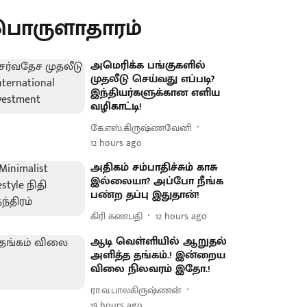
பொருளாதாரம்
அமெரிக்க பங்குகளில்
முதலீடு செய்வது எப்படி?
இந்தியர்களுக்கான எளிய
வழிகாட்டி!
கே.எஸ்.கிருஷ்ணவேனி
12 hours ago
அதிகம் சம்பாதிச்சும் காசு
இல்லையா? அப்போ நீங்க
பண்ற தப்பு இதுதான்!
கிரி கணபதி
12 hours ago
ஆடி வெள்ளியில் ஆறுதல்
அளித்த தங்கம்.! இன்றைய
விலை நிலவரம் இதோ.!
ரா.வ.பாலகிருஷ்ணன்
19 hours ago