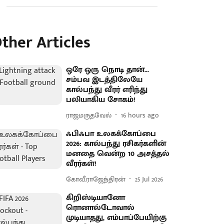
ther Articles
ஒரே ஒரு நொடி தான்...
சம்பவ இடத்திலேயே
கால்பந்து வீரர் எரிந்து
பலியாகிய சோகம்!
ராஜமருதவேல்
16 hours ago
ஃபிஃபா உலகக்கோப்பை
2026: கால்பந்து ரசிகர்களின்
மனதை வென்ற 10 அசத்தல்
வீரர்கள்!
கோவீ.ராஜேந்திரன்
25 Jul 2026
கிறிஸ்டியானோ
ரொனால்டோவால்
முடியாதது, எம்பாப்பேயிற்கு