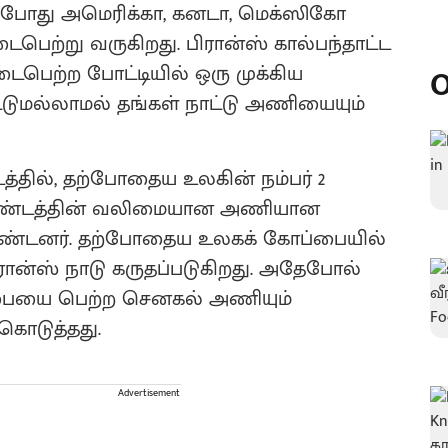
ற்போது அமெரிக்கா, கனடா, மெக்ஸிகோ
ைபெற்று வருகிறது. பிரான்ஸ் கால்பந்தாட்ட
டைபெற்ற போட்டியில் ஒரு முக்கிய
O
்டுமல்லாமல் தங்கள் நாட்டு அணியையும்
்தில், தற்போதைய உலகின் நம்பர் 2
க கண்டத்தின் வலிமையான அணியான
ொண்டனர். தற்போதைய உலகக் கோப்பையில்
ரான்ஸ் நாடு கருதப்படுகிறது. அதேபோல்
ப்பையை பெற்ற செனகல் அணியும்
கொடுத்தது.
Advertisement