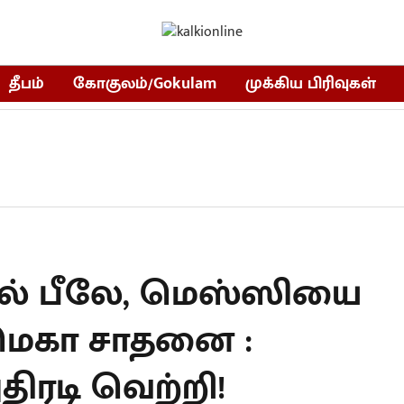
தீபம்
கோகுலம்/Gokulam
முக்கிய பிரிவுகள்
ல் பீலே, மெஸ்ஸியை
 மெகா சாதனை :
ிரடி வெற்றி!