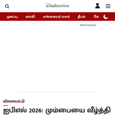
முகப்பு
கல்கி
மங்கையர் மலர்
தீபம்
கோகுலம்/Go
Advertisement
விளையாட்டு
ஐபிஎல் 2026: மும்பையை வீழ்த்தி