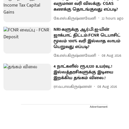
வருமான வரி விலக்கு: CGAS
கணக்கு தொடங்குவது எப்படி?
கே.எஸ்.கிருஷ்ணவேனி
22 hours ago
NRI-களுக்கு ஆர்.பி.ஐ-யின்
ஜாக்பாட் திட்டம்:FCNR டெபாசிட்
மூலம் 100% வரி இல்லாத லாபம்
பெறுவது எப்படி?
கே.எஸ்.கிருஷ்ணவேனி
08 Aug 2026
4 நாட்களில் ரூ.6,120 உயர்வு..!
இல்லத்தரசிகளுக்கு இடியை
இறக்கிய தங்கம் விலை.!
ரா.வ.பாலகிருஷ்ணன்
08 Aug 2026
Advertisement