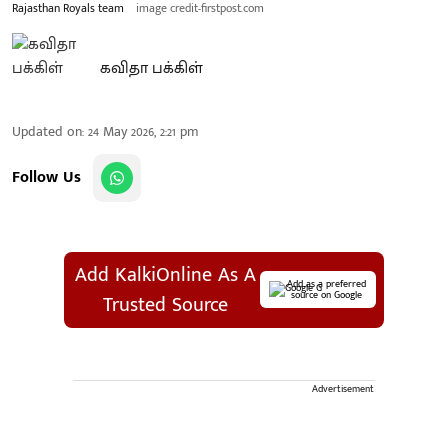
Rajasthan Royals team
image credit-firstpost.com
கவிதா பக்கிள்
Updated on
:
24 May 2026, 2:21 pm
Follow Us
Add KalkiOnline As A
Add as a preferred
source on Google
Trusted Source
Advertisement