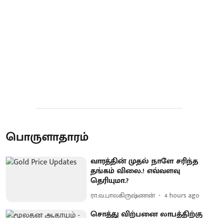
பொருளாதாரம்
வாரத்தின் முதல் நாளே சரிந்த
தங்கம் விலை.! எவ்வளவு
தெரியுமா.?
ரா.வ.பாலகிருஷ்ணன்
4 hours ago
சொத்து விற்பனை லாபத்திற்கு