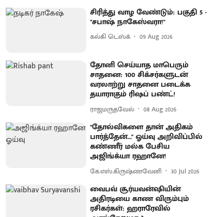
சிரித்து வாழ வேண்டும்: பகுதி 5 -
"சபாஷ் நாகேஸ்வரா!"
கல்கி டெஸ்க்
09 Aug 2026
தோனி செய்யாத மாபெரும்
சாதனை: 100 சிக்சர்களுடன்
வரலாற்று சாதனை படைக்க
தயாராகும் ரிஷப் பண்ட்!
ராஜமருதவேல்
08 Aug 2026
"தோல்விகளை தான் அதிகம்
பார்த்தேன்..." ஓய்வு அறிவிப்பில்
கண்ணீர் மல்க பேசிய
அஜிங்க்யா ரஹானே!
கே.எஸ்.கிருஷ்ணவேனி
30 Jul 2026
வைபவ் சூர்யவன்ஷியின்
அதிரடியை காண விரும்பும்
ரசிகர்கள்: ஹராரேவில்