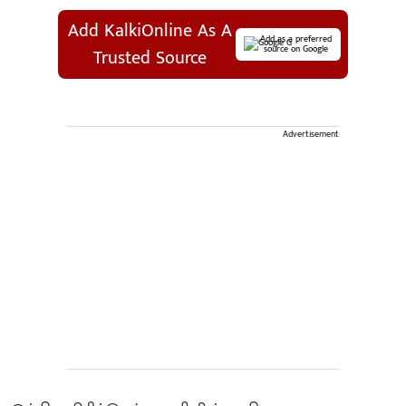
Add KalkiOnline As A
Add as a preferred
source on Google
Trusted Source
Advertisement