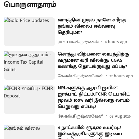
பொருளாதாரம்
வாரத்தின் முதல் நாளே சரிந்த
தங்கம் விலை.! எவ்வளவு
தெரியுமா.?
ரா.வ.பாலகிருஷ்ணன்
4 hours ago
சொத்து விற்பனை லாபத்திற்கு
வருமான வரி விலக்கு: CGAS
கணக்கு தொடங்குவது எப்படி?
கே.எஸ்.கிருஷ்ணவேனி
22 hours ago
NRI-களுக்கு ஆர்.பி.ஐ-யின்
ஜாக்பாட் திட்டம்:FCNR டெபாசிட்
மூலம் 100% வரி இல்லாத லாபம்
பெறுவது எப்படி?
கே.எஸ்.கிருஷ்ணவேனி
08 Aug 2026
4 நாட்களில் ரூ.6,120 உயர்வு..!
இல்லத்தரசிகளுக்கு இடியை