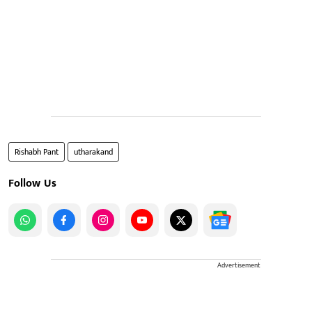
Rishabh Pant
utharakand
Follow Us
Advertisement