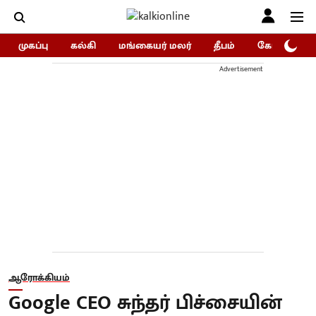
முகப்பு
கல்கி
மங்கையர் மலர்
தீபம்
கோகுலம்/Go
Advertisement
ஆரோக்கியம்
Google CEO சுந்தர் பிச்சையின்