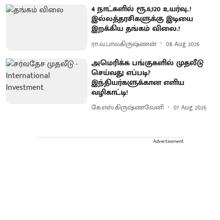
4 நாட்களில் ரூ.6,120 உயர்வு..!
இல்லத்தரசிகளுக்கு இடியை
இறக்கிய தங்கம் விலை.!
ரா.வ.பாலகிருஷ்ணன்
08 Aug 2026
அமெரிக்க பங்குகளில் முதலீடு
செய்வது எப்படி?
இந்தியர்களுக்கான எளிய
வழிகாட்டி!
கே.எஸ்.கிருஷ்ணவேனி
07 Aug 2026
Advertisement