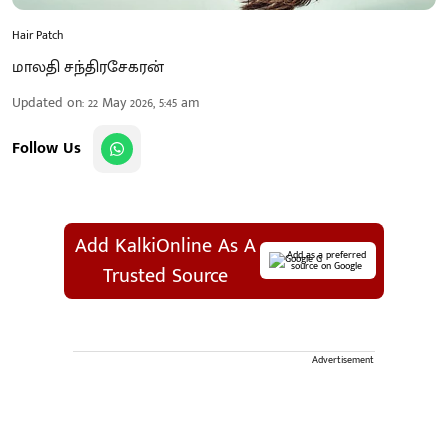
Hair Patch
மாலதி சந்திரசேகரன்
Updated on
:
22 May 2026, 5:45 am
Follow Us
Add KalkiOnline As A
Add as a preferred
source on Google
Trusted Source
Advertisement