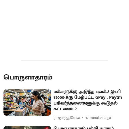
பொருளாதாரம்
மக்களுக்கு அடுத்த ஷாக்..! இனி
₹2000-க்கு மேற்பட்ட GPay , Paytm
பரிவர்த்தனைகளுக்கு கூடுதல்
கட்டணம்..?
ராஜமருதவேல்
47 minutes ago
பொருளாதாரம் பற்றி யாரும்