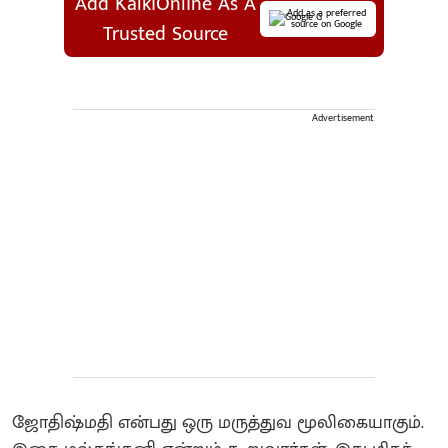
Add KalkiOnline As A
Add as a preferred
source on Google
Trusted Source
Advertisement
ஜோதிஷ்மதி என்பது ஒரு மருத்துவ மூலிகையாகும்.