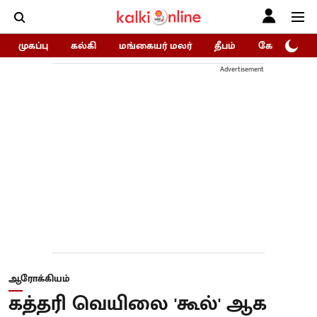
முகப்பு
கல்கி
மங்கையர் மலர்
தீபம்
கோகுலம்/Go
Advertisement
ஆரோக்கியம்
கத்தரி வெயிலை 'கூல்' ஆக