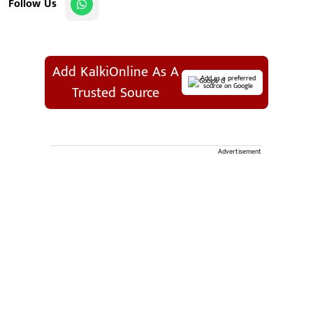
Follow Us
Add KalkiOnline As A
Add as a preferred
source on Google
Trusted Source
Advertisement