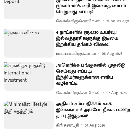
மூலம் 100% வரி இல்லாத லாபம்
பெறுவது எப்படி?
கே.எஸ்.கிருஷ்ணவேனி
22 hours ago
4 நாட்களில் ரூ.6,120 உயர்வு..!
இல்லத்தரசிகளுக்கு இடியை
இறக்கிய தங்கம் விலை.!
ரா.வ.பாலகிருஷ்ணன்
08 Aug 2026
அமெரிக்க பங்குகளில் முதலீடு
செய்வது எப்படி?
இந்தியர்களுக்கான எளிய
வழிகாட்டி!
கே.எஸ்.கிருஷ்ணவேனி
07 Aug 2026
அதிகம் சம்பாதிச்சும் காசு
இல்லையா? அப்போ நீங்க பண்ற
தப்பு இதுதான்!
கிரி கணபதி
07 Aug 2026