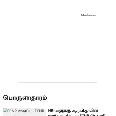
Advertisement
பொருளாதாரம்
NRI-களுக்கு ஆர்.பி.ஐ-யின்
ஜாக்பாட் திட்டம்:FCNR டெபாசிட்