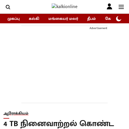
முகப்பு
கல்கி
மங்கையர் மலர்
தீபம்
கோகுலம்/Go
Advertisement
ஆரோக்கியம்
4 TB நினைவாற்றல் கொண்ட