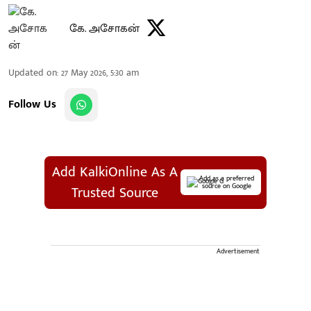
கே. அசோகன்
Updated on
:
27 May 2026, 5:30 am
Follow Us
Add KalkiOnline As A
Add as a preferred
source on Google
Trusted Source
Advertisement