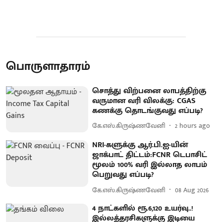
பொருளாதாரம்
சொத்து விற்பனை லாபத்திற்கு
வருமான வரி விலக்கு: CGAS
கணக்கு தொடங்குவது எப்படி?
கே.எஸ்.கிருஷ்ணவேனி
2 hours ago
NRI-களுக்கு ஆர்.பி.ஐ-யின்
ஜாக்பாட் திட்டம்:FCNR டெபாசிட்
மூலம் 100% வரி இல்லாத லாபம்
பெறுவது எப்படி?
கே.எஸ்.கிருஷ்ணவேனி
08 Aug 2026
4 நாட்களில் ரூ.6,120 உயர்வு..!
இல்லத்தரசிகளுக்கு இடியை