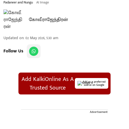
Padaneer and Nungu
AI Image
கோவீ.ராஜேந்திரன்
Updated on
:
02 May 2026, 5:30 am
Follow Us
Add KalkiOnline As A
Add as a preferred
source on Google
Trusted Source
Advertisement