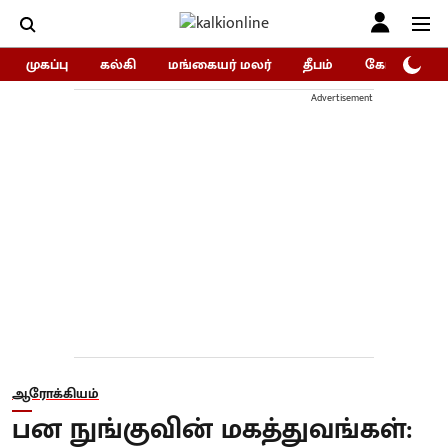
முகப்பு
கல்கி
மங்கையர் மலர்
தீபம்
கோகுலம்/Go
Advertisement
ஆரோக்கியம்
பன நுங்குவின் மகத்துவங்கள்: