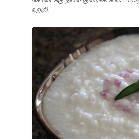
கோடைக்கு நல்ல குளிர்ச்சி கிடைப்பத
உறுதி.