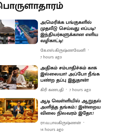
பொருளாதாரம்
அமெரிக்க பங்குகளில்
முதலீடு செய்வது எப்படி?
இந்தியர்களுக்கான எளிய
வழிகாட்டி!
கே.எஸ்.கிருஷ்ணவேனி
7 hours ago
அதிகம் சம்பாதிச்சும் காசு
இல்லையா? அப்போ நீங்க
பண்ற தப்பு இதுதான்!
கிரி கணபதி
7 hours ago
ஆடி வெள்ளியில் ஆறுதல்
அளித்த தங்கம்.! இன்றைய
விலை நிலவரம் இதோ.!
ரா.வ.பாலகிருஷ்ணன்
14 hours ago