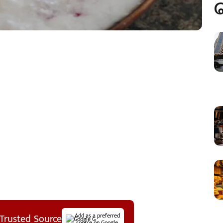
Trusted Source
Add as a preferred
source on Google