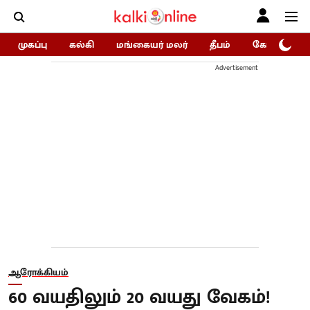
முகப்பு
கல்கி
மங்கையர் மலர்
தீபம்
கோகுலம்/Go
Advertisement
ஆரோக்கியம்
60 வயதிலும் 20 வயது வேகம்!