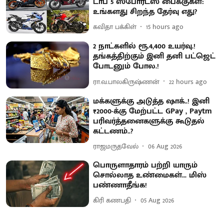
டாப் 5 ஸ்போர்ட்ஸ் பைக்குகள்:
உங்களது சிறந்த தேர்வு எது?
கவிதா பக்கிள்
15 hours ago
2 நாட்களில் ரூ.4,400 உயர்வு.!
தங்கத்திற்கும் இனி தனி பட்ஜெட்
போடனும் போல.!
ரா.வ.பாலகிருஷ்ணன்
22 hours ago
மக்களுக்கு அடுத்த ஷாக்..! இனி
₹2000-க்கு மேற்பட்ட GPay , Paytm
பரிவர்த்தனைகளுக்கு கூடுதல்
கட்டணம்..?
ராஜமருதவேல்
06 Aug 2026
பொருளாதாரம் பற்றி யாரும்
சொல்லாத உண்மைகள்... மிஸ்
பண்ணாதீங்க!
கிரி கணபதி
05 Aug 2026