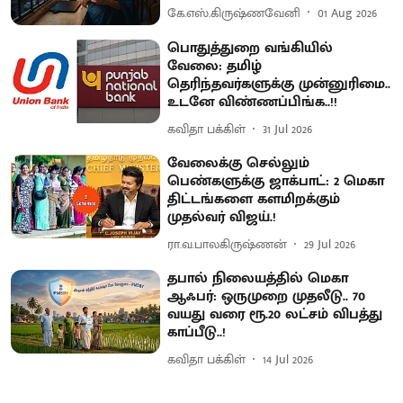
கே.எஸ்.கிருஷ்ணவேனி
01 Aug 2026
பொதுத்துறை வங்கியில்
வேலை: தமிழ்
தெரிந்தவர்களுக்கு முன்னுரிமை..
உடனே விண்ணப்பிங்க..!!
கவிதா பக்கிள்
31 Jul 2026
வேலைக்கு செல்லும்
பெண்களுக்கு ஜாக்பாட்: 2 மெகா
திட்டங்களை களமிறக்கும்
முதல்வர் விஜய்.!
ரா.வ.பாலகிருஷ்ணன்
29 Jul 2026
தபால் நிலையத்தில் மெகா
ஆஃபர்: ஒருமுறை முதலீடு.. 70
வயது வரை ரூ.20 லட்சம் விபத்து
காப்பீடு..!
கவிதா பக்கிள்
14 Jul 2026