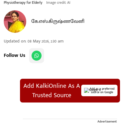
Physiotherapy for Elderly
Image credit: AI
கே.எஸ்.கிருஷ்ணவேனி
Updated on
:
08 May 2026, 2:30 am
Follow Us
Add KalkiOnline As A
Add as a preferred
source on Google
Trusted Source
Advertisement