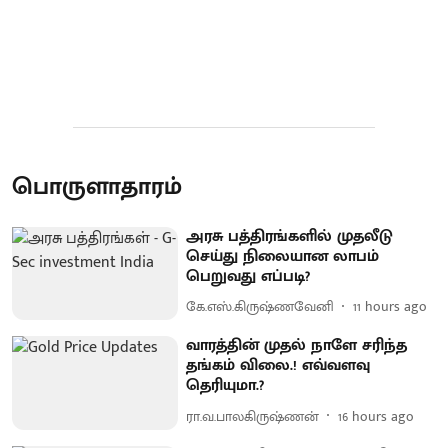
பொருளாதாரம்
அரசு பத்திரங்களில் முதலீடு
செய்து நிலையான லாபம்
பெறுவது எப்படி?
கே.எஸ்.கிருஷ்ணவேனி
11 hours ago
வாரத்தின் முதல் நாளே சரிந்த
தங்கம் விலை.! எவ்வளவு
தெரியுமா.?
ரா.வ.பாலகிருஷ்ணன்
16 hours ago