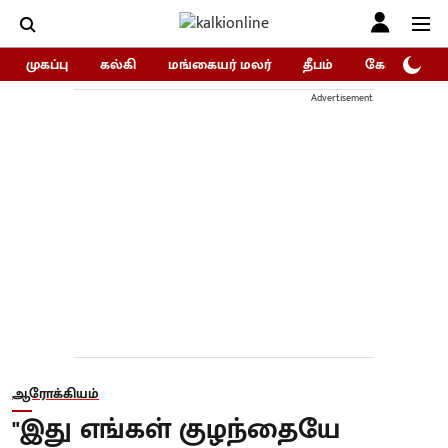
முகப்பு
கல்கி
மங்கையர் மலர்
தீபம்
கோகுலம்/Go
Advertisement
ஆரோக்கியம்
"இது எங்கள் குழந்தையே