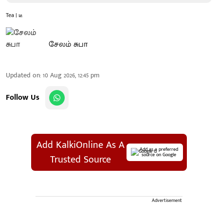
Tea | டீ
சேலம் சுபா
Updated on
:
10 Aug 2026, 12:45 pm
Follow Us
Add KalkiOnline As A
Add as a preferred
source on Google
Trusted Source
Advertisement