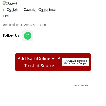
கோவீ.ராஜேந்திரன்
Updated on
:
18 Apr 2026, 6:13 am
Follow Us
Add KalkiOnline As A
Add as a preferred
source on Google
Trusted Source
Advertisement