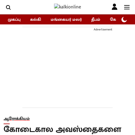
முகப்பு
கல்கி
மங்கையர் மலர்
தீபம்
கோகுலம்/Go
Advertisement
ஆரோக்கியம்
கோடைகால அவஸ்தைகளை