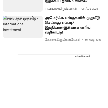
இறக்கிய தங்கம் விலை.!
ரா.வ.பாலகிருஷ்ணன்
08 Aug 2026
அமெரிக்க பங்குகளில் முதலீடு
செய்வது எப்படி?
இந்தியர்களுக்கான எளிய
வழிகாட்டி!
கே.எஸ்.கிருஷ்ணவேனி
07 Aug 2026
Advertisement