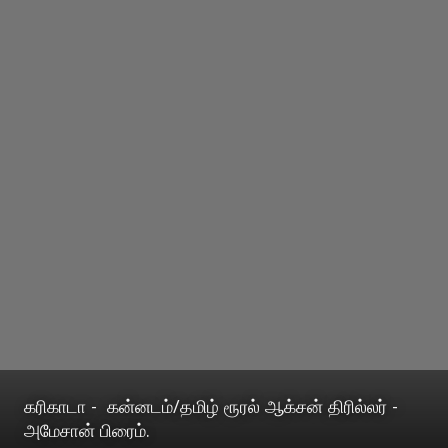
கரிகாடா - கன்னடம்/தமிழ் ரூரல் ஆக்சன் திரில்லர் -
அமேசான் பிரைம்.