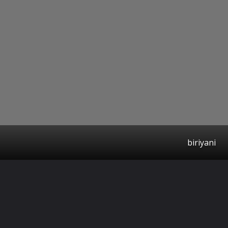
biriyani
தொடக்கம்
https://kalkionline.com/ampstories/wellness/10-combo-foods-to-avoid-with-biriyani