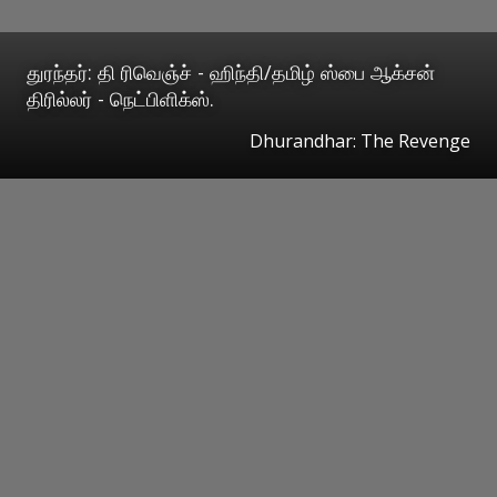
துரந்தர்: தி ரிவெஞ்ச் - ஹிந்தி/தமிழ் ஸ்பை ஆக்சன்
திரில்லர் - நெட்பிளிக்ஸ்.
Dhurandhar: The Revenge