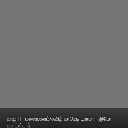
வாழ II - மலையாளம்/தமிழ் காமெடி டிராமா - ஜியோ
ஹாட்ஸ்டார்.