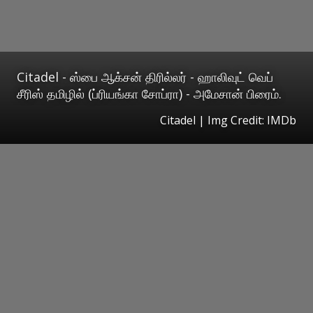
Citadel - ஸ்பை ஆக்சன் திரில்லர் - ஹாலிவுட் வெப்
சீரிஸ் தமிழில் (ப்ரியங்கா சோப்ரா) - அமேசான் பிரைம்.
Citadel | Img Credit: IMDb