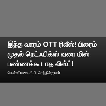
இந்த வாரம் OTT ரிலீஸ்! பிரைம்
முதல் நெட்ஃபிக்ஸ் வரை மிஸ்
பண்ணக்கூடாத லிஸ்ட்!
சென்னிமலை சி.பி. செந்தில்குமார்