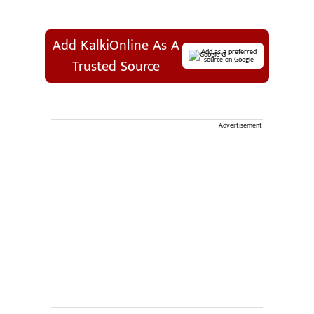
Add KalkiOnline As A
Add as a preferred
source on Google
Trusted Source
Advertisement