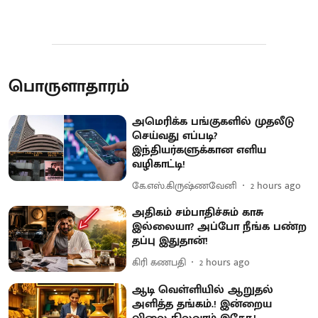
பொருளாதாரம்
அமெரிக்க பங்குகளில் முதலீடு
செய்வது எப்படி?
இந்தியர்களுக்கான எளிய
வழிகாட்டி!
கே.எஸ்.கிருஷ்ணவேனி
2 hours ago
அதிகம் சம்பாதிச்சும் காசு
இல்லையா? அப்போ நீங்க பண்ற
தப்பு இதுதான்!
கிரி கணபதி
2 hours ago
ஆடி வெள்ளியில் ஆறுதல்
அளித்த தங்கம்.! இன்றைய