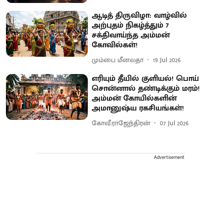
ஆடித் திருவிழா: வாழ்வில்
அற்புதம் நிகழ்த்தும் 7
சக்திவாய்ந்த அம்மன்
கோவில்கள்!
மும்பை மீனலதா
19 Jul 2026
எரியும் தீயில் குளியல்! பொய்
சொன்னால் தண்டிக்கும் மரம்!
அம்மன் கோயில்களின்
அமானுஷ்ய ரகசியங்கள்!
கோவீ.ராஜேந்திரன்
07 Jul 2026
Advertisement