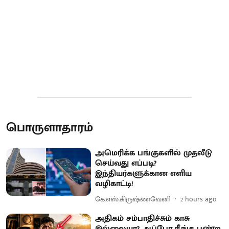
பொருளாதாரம்
அமெரிக்க பங்குகளில் முதலீடு
செய்வது எப்படி?
இந்தியர்களுக்கான எளிய
வழிகாட்டி!
கே.எஸ்.கிருஷ்ணவேனி
2 hours ago
அதிகம் சம்பாதிச்சும் காசு
இல்லையா? அப்போ நீங்க பண்ற