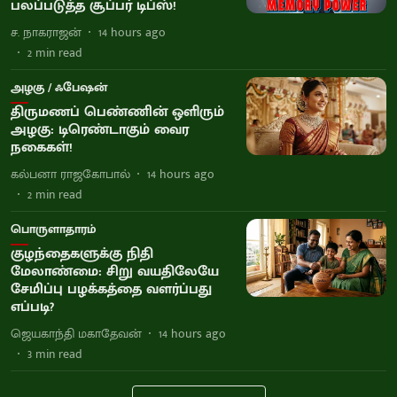
பலப்படுத்த சூப்பர் டிப்ஸ்!
ச. நாகராஜன்
14 hours ago
2
min read
அழகு / ஃபேஷன்
திருமணப் பெண்ணின் ஒளிரும்
அழகு: டிரெண்டாகும் வைர
நகைகள்!
கல்பனா ராஜகோபால்
14 hours ago
2
min read
பொருளாதாரம்
குழந்தைகளுக்கு நிதி
மேலாண்மை: சிறு வயதிலேயே
சேமிப்பு பழக்கத்தை வளர்ப்பது
எப்படி?
ஜெயகாந்தி மகாதேவன்
14 hours ago
3
min read