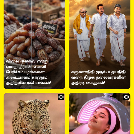
விலை குறைவு என்று
ஏமாறாதீர்கள்! போலி
பேரிச்சம்பழங்களை
கருணாநிதி முதல் உதயநிதி
அடையாளம் காணும்
வரை: திமுக தலைவர்களின்
அதிநவீன ரகசியங்கள்!
அதிரடி கைதுகள்!