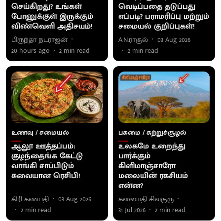
செய்கிறது? உங்கள்
வெடிப்பதை தடுப்பது
போனுக்குள் இருக்கும்
எப்படி? பராமரிப்பு மற்றும்
விண்வெளி அதிசயம்!
சமையல் குறிப்புகள்!
பிருந்தா நடராஜன்
A.N.ராகுல்
03 Aug 2026
20 hours ago
2
min read
2
min read
உணவு / சமையல்
பசுமை / சுற்றுச்சூழல்
ஆலூ ஊத்தப்பம்:
உலகமே உறைந்து
குழந்தைங்க கேட்டு
பார்க்கும்
வாங்கி சாப்பிடும்
கிளிமாஞ்சாரோ
சுவையான ரெசிபி!
மலையின் ரகசியம்
என்ன?
கிரி கணபதி
03 Aug 2026
கலைமதி சிவகுரு
2
min read
31 Jul 2026
2
min read