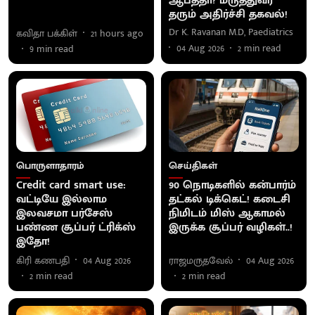
ஆபத்தா? மருத்துவர்
தரும் அதிர்ச்சி தகவல்!
Dr K. Ravanan M.D, Paediatrics
கவிதா பக்கிள்
21 hours ago
04 Aug 2026
2
min read
9
min read
பொருளாதாரம்
செய்திகள்
Credit card smart use:
90 நொடிகளில் கன்பார்ம்
வட்டியே இல்லாம
தட்கல் டிக்கெட்! கடைசி
இலவசமா பர்சேஸ்
நிமிடம் மிஸ் ஆகாமல்
பண்ண சூப்பர் ட்ரிக்ஸ்
இருக்க சூப்பர் வழிகள்..!
இதோ!
கிரி கணபதி
04 Aug 2026
ராஜமருதவேல்
04 Aug 2026
2
min read
2
min read