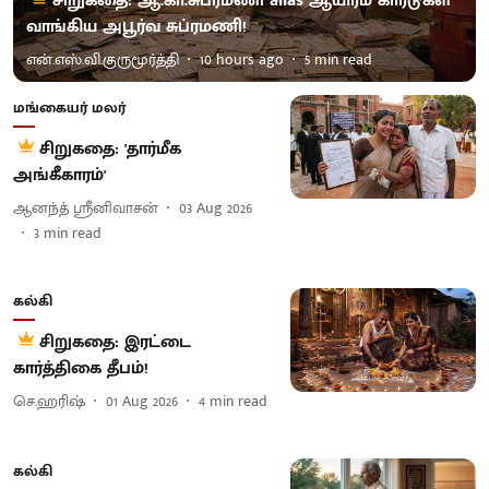
சிறுகதை: ஆ.கா.சுப்ரமணி alias ஆயிரம் கார்டுகள்
வாங்கிய அபூர்வ சுப்ரமணி!
என்.எஸ்.வி.குருமூர்த்தி
10 hours ago
5
min read
மங்கையர் மலர்
சிறுகதை: 'தார்மீக
அங்கீகாரம்'
ஆனந்த் ஸ்ரீனிவாசன்
03 Aug 2026
3
min read
கல்கி
சிறுகதை: இரட்டை
கார்த்திகை தீபம்!
செ.ஹரிஷ்
01 Aug 2026
4
min read
கல்கி