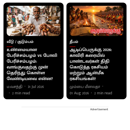
வீடு / குடும்பம்
தீபம்
உண்மையான
ஆடிப்பெருக்கு 2026:
பேரிச்சம்பழம் vs போலி
காவிரி கரையில்
பேரிச்சம்பழம்:
பாண்டவர்கள் திதி
வாங்குவதற்கு முன்
கொடுத்த ரகசியம்
தெரிந்து கொள்ள
மற்றும் ஆன்மீக
வேண்டியவை என்ன?
ரகசியங்கள்!
ம.வசந்தி
31 Jul 2026
மும்பை மீனலதா
2
min read
01 Aug 2026
2
min read
Advertisement