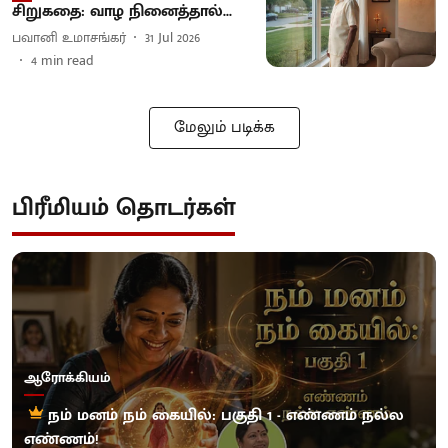
சிறுகதை: வாழ நினைத்தால்...
பவானி உமாசங்கர்
31 Jul 2026
4
min read
மேலும் படிக்க
பிரீமியம் தொடர்கள்
ஆரோக்கியம்
நம் மனம் நம் கையில்: பகுதி 1 - எண்ணம் நல்ல
எண்ணம்!