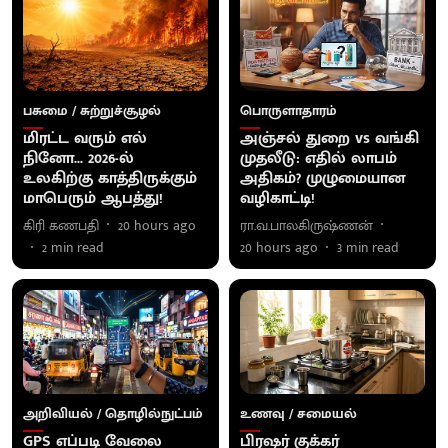
பசுமை / சுற்றுச்சூழல்
பொருளாதாரம்
மிரட்ட வரும் எல்
அஞ்சல் துறை vs வங்கி
நினோ... 2026-ல்
முதலீடு: எதில் லாபம்
உலகிற்கு காத்திருக்கும்
அதிகம்? முழுமையான
மாபெரும் ஆபத்து!
வழிகாட்டி!
கிரி கணபதி
20 hours ago
ரா.வ.பாலகிருஷ்ணன்
2
min read
20 hours ago
3
min read
அறிவியல் / தொழில்நுட்பம்
உணவு / சமையல்
GPS எப்படி வேலை
பிரஷர் குக்கர்