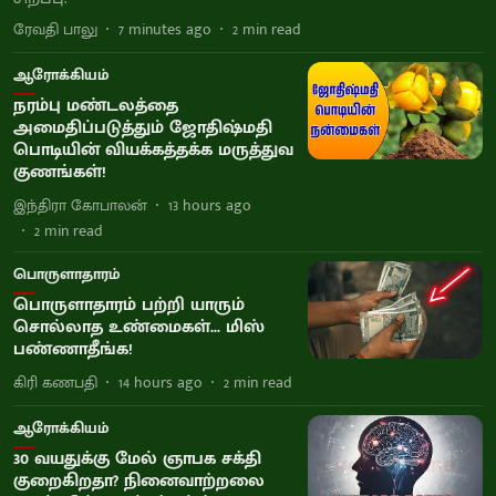
ரேவதி பாலு
7 minutes ago
2
min read
ஆரோக்கியம்
நரம்பு மண்டலத்தை
அமைதிப்படுத்தும் ஜோதிஷ்மதி
பொடியின் வியக்கத்தக்க மருத்துவ
குணங்கள்!
இந்திரா கோபாலன்
13 hours ago
2
min read
பொருளாதாரம்
பொருளாதாரம் பற்றி யாரும்
சொல்லாத உண்மைகள்... மிஸ்
பண்ணாதீங்க!
கிரி கணபதி
14 hours ago
2
min read
ஆரோக்கியம்
30 வயதுக்கு மேல் ஞாபக சக்தி
குறைகிறதா? நினைவாற்றலை