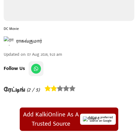
DC Movie
ராகவ்குமார்
Updated on
:
07 Aug 2026, 9:23 am
Follow Us
ரேட்டிங்
(
2
/ 5)
Add KalkiOnline As A
Add as a preferred
source on Google
Trusted Source