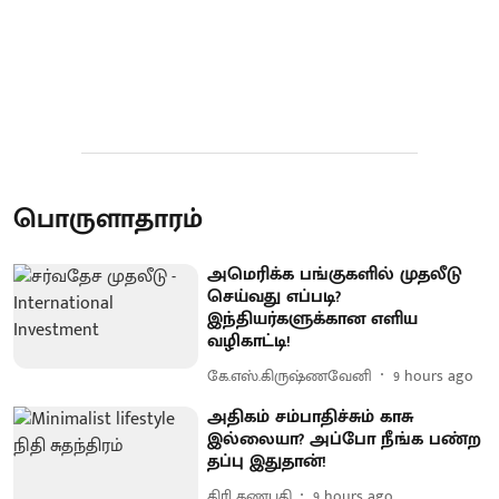
பொருளாதாரம்
அமெரிக்க பங்குகளில் முதலீடு
செய்வது எப்படி?
இந்தியர்களுக்கான எளிய
வழிகாட்டி!
கே.எஸ்.கிருஷ்ணவேனி
9 hours ago
அதிகம் சம்பாதிச்சும் காசு
இல்லையா? அப்போ நீங்க பண்ற
தப்பு இதுதான்!
கிரி கணபதி
9 hours ago