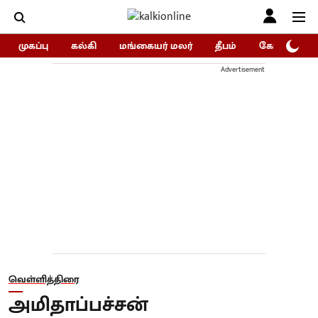
முகப்பு
கல்கி
மங்கையர் மலர்
தீபம்
கோகுலம்/Go
Advertisement
வெள்ளித்திரை
அமிதாப்பச்சன்