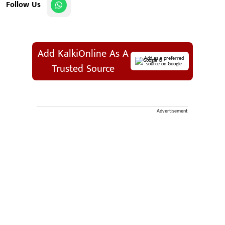
Follow Us
Add KalkiOnline As A
Add as a preferred
source on Google
Trusted Source
Advertisement