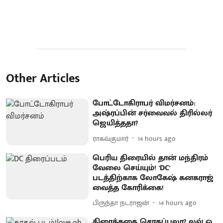
Other Articles
போட்டோகிராபர் விமர்சனம்:
அஷ்ரப்பின் சர்வைவல் திரில்லர்
ஜெயித்ததா?
ராகவ்குமார்
14 hours ago
பெரிய திரையில் தான் மந்திரம்
வேலை செய்யும்! 'DC'
படத்திற்காக லோகேஷ் கனகராஜ்
வைத்த கோரிக்கை!
பிருந்தா நடராஜன்
14 hours ago
திரைக்கதை சொதப்பலா? லவ் ஓ