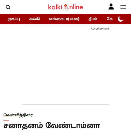
முகப்பு
கல்கி
மங்கையர் மலர்
தீபம்
கோகுலம்/Go
Advertisement
வெள்ளித்திரை
சனாதனம் வேண்டாம்னா