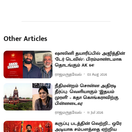
Other Articles
ஷாலினி தயாரிப்பில் அஜித்தின்
'டேர் டெவில்': பிரம்மாண்டமாக
தொடங்கும் AK 64!
ராஜமருதவேல்
03 Aug 2026
நீதிமன்றம் சொன்ன அதிரடி
தீர்ப்பு: வெளியாகும் ‘இதயம்
முரளி’ – சுதா கொங்கராவிற்கு
பின்னடைவு!
ராஜமருதவேல்
11 Jul 2026
கருப்பு படத்தின் வெற்றி... ஒரே
அடியாக சம்பளத்தை ஏற்றிய