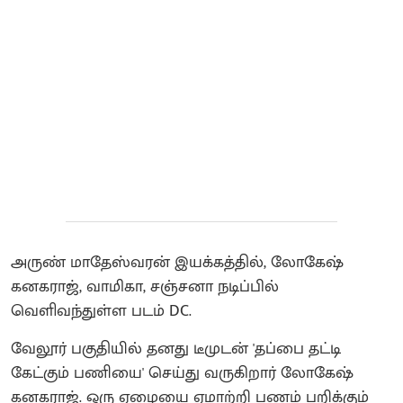
அருண் மாதேஸ்வரன் இயக்கத்தில், லோகேஷ்
கனகராஜ், வாமிகா, சஞ்சனா நடிப்பில்
வெளிவந்துள்ள படம் DC.
வேலூர் பகுதியில் தனது டீமுடன் 'தப்பை தட்டி
கேட்கும் பணியை' செய்து வருகிறார் லோகேஷ்
கனகராஜ். ஒரு ஏழையை ஏமாற்றி பணம் பறிக்கும்