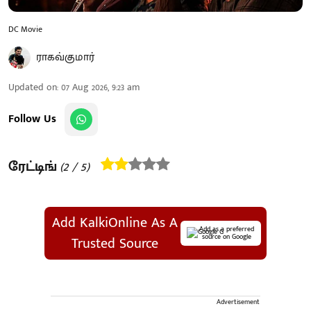
DC Movie
ராகவ்குமார்
Updated on
:
07 Aug 2026, 9:23 am
Follow Us
ரேட்டிங்
(
2
/ 5)
Add KalkiOnline As A
Add as a preferred
source on Google
Trusted Source
Advertisement