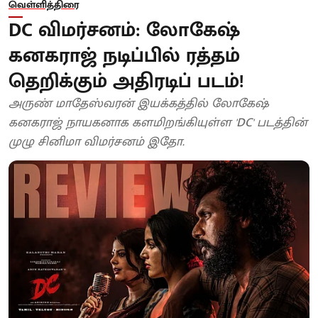
வெள்ளித்திரை
DC விமர்சனம்: லோகேஷ்
கனகராஜ் நடிப்பில் ரத்தம்
தெறிக்கும் அதிரடிப் படம்!
அருண் மாதேஸ்வரன் இயக்கத்தில் லோகேஷ்
கனகராஜ் நாயகனாக களமிறங்கியுள்ள 'DC' படத்தின்
முழு சினிமா விமர்சனம் இதோ.