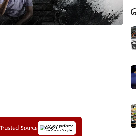
Trusted Source
Add as a preferred
source on Google