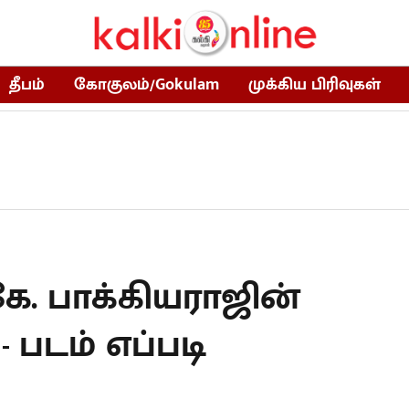
தீபம்
கோகுலம்/Gokulam
முக்கிய பிரிவுகள்
 கே. பாக்கியராஜின்
- படம் எப்படி