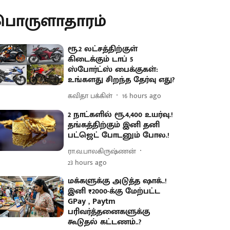
பொருளாதாரம்
ரூ.2 லட்சத்திற்குள்
கிடைக்கும் டாப் 5
ஸ்போர்ட்ஸ் பைக்குகள்:
உங்களது சிறந்த தேர்வு எது?
கவிதா பக்கிள்
16 hours ago
2 நாட்களில் ரூ.4,400 உயர்வு.!
தங்கத்திற்கும் இனி தனி
பட்ஜெட் போடனும் போல.!
ரா.வ.பாலகிருஷ்ணன்
23 hours ago
மக்களுக்கு அடுத்த ஷாக்..!
இனி ₹2000-க்கு மேற்பட்ட
GPay , Paytm
பரிவர்த்தனைகளுக்கு
கூடுதல் கட்டணம்..?