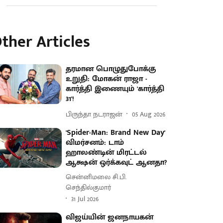
ther Articles
தரமான பொழுதுபோக்கு
உறுதி: மோகன் ராஜா -
கார்த்தி இணையும் 'கார்த்தி
31'!
பிருந்தா நடராஜன்
05 Aug 2026
'Spider-Man: Brand New Day'
விமர்சனம்: டாம்
ஹாலண்டின் மிரட்டல்
ஆக்ஷன் ஒர்க்கவுட் ஆனதா?
சென்னிமலை சி.பி.
செந்தில்குமார்
31 Jul 2026
விஜய்யின் ஜனநாயகன்