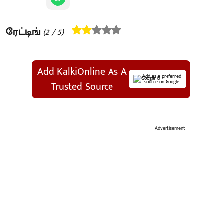
ரேட்டிங்
(
2
/ 5)
Add KalkiOnline As A
Add as a preferred
source on Google
Trusted Source
Advertisement