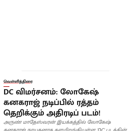
வெள்ளித்திரை
DC விமர்சனம்: லோகேஷ்
கனகராஜ் நடிப்பில் ரத்தம்
தெறிக்கும் அதிரடிப் படம்!
அருண் மாதேஸ்வரன் இயக்கத்தில் லோகேஷ்
கனகராஜ் நாயகனாக களமிறங்கியுள்ள 'DC' படத்தின்