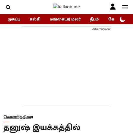
முகப்பு
கல்கி
மங்கையர் மலர்
தீபம்
கோகுலம்/Go
Advertisement
வெள்ளித்திரை
தனுஷ் இயக்கத்தில்