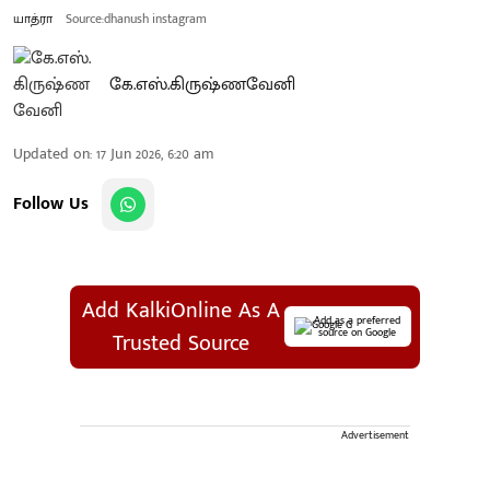
யாத்ரா
Source:dhanush instagram
கே.எஸ்.கிருஷ்ணவேனி
Updated on
:
17 Jun 2026, 6:20 am
Follow Us
Add KalkiOnline As A
Add as a preferred
source on Google
Trusted Source
Advertisement