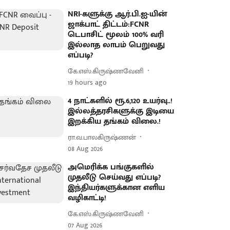
NRI-களுக்கு ஆர்.பி.ஐ-யின்
ஜாக்பாட் திட்டம்:FCNR
டெபாசிட் மூலம் 100% வரி
இல்லாத லாபம் பெறுவது
எப்படி?
கே.எஸ்.கிருஷ்ணவேனி
19 hours ago
4 நாட்களில் ரூ.6,120 உயர்வு..!
இல்லத்தரசிகளுக்கு இடியை
இறக்கிய தங்கம் விலை.!
ரா.வ.பாலகிருஷ்ணன்
08 Aug 2026
அமெரிக்க பங்குகளில்
முதலீடு செய்வது எப்படி?
இந்தியர்களுக்கான எளிய
வழிகாட்டி!
கே.எஸ்.கிருஷ்ணவேனி
07 Aug 2026