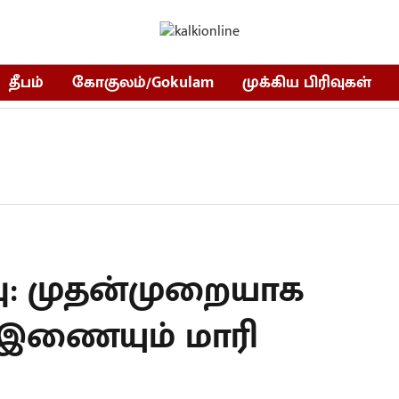
தீபம்
கோகுலம்/Gokulam
முக்கிய பிரிவுகள்
ப்பு: முதன்முறையாக
இணையும் மாரி