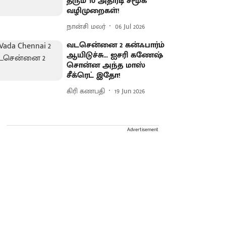
தரும் 10 அதிரடி சமூக
வழிமுறைகள்!
நான்சி மலர்
06 Jul 2026
வடசென்னை 2 கன்ஃபார்ம்
ஆயிடுச்சு... ஐசரி கணேஷ்
சொன்ன அந்த மாஸ்
சீக்ரெட் இதோ!
கிரி கணபதி
19 Jun 2026
Advertisement