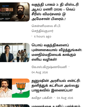
வதந்தி பாகம் 2: தி மிஸ்டரி
ஆஃப் மணி (2026) – வெப்
சீரிஸ் விமர்சனம் @
அமேசான் பிரைம்..!
சென்னிமலை சி.பி.
செந்தில்குமார்
6 hours ago
பொய் வதந்திகளைப்
புன்னகையால் வீழ்த்துங்கள்:
மனநிம்மதியைக் காக்கும்
எளிய வழிகள்!
கே.எஸ்.கிருஷ்ணவேனி
04 Aug 2026
தனுஷின் அரசியல் என்ட்ரி:
தனித்துக் கட்சியா அல்லது
பாஜகவில் இணைப்பா?
கவிதா பக்கிள்
04 Aug 2026
மரணத்தை உரசிப் பார்க்கும்