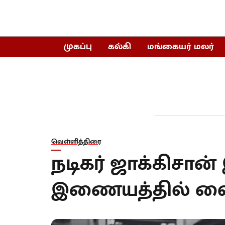
முகப்பு
கல்கி
மங்கையர் மலர்
வெள்ளித்திரை
நடிகர் ஜாக்கிசான்
இணையத்தில் வைர