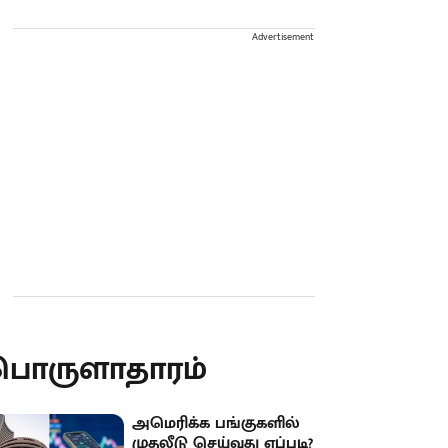
Advertisement
பொருளாதாரம்
அமெரிக்க பங்குகளில்
முதலீடு செய்வது எப்படி?