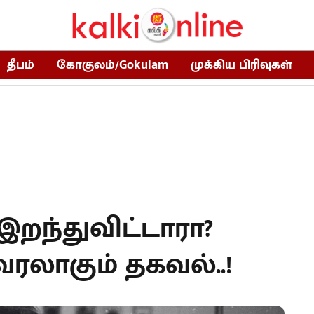
தீபம்
கோகுலம்/Gokulam
முக்கிய பிரிவுகள்
 இறந்துவிட்டாரா?
லாகும் தகவல்..!