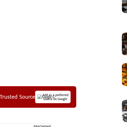
Trusted Source
Add as a preferred
source on Google
Advertisement