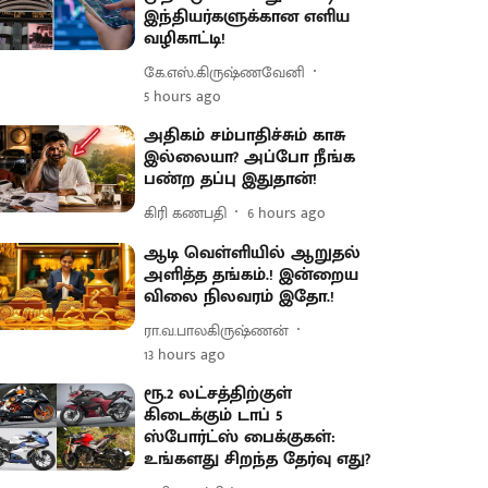
இந்தியர்களுக்கான எளிய
வழிகாட்டி!
கே.எஸ்.கிருஷ்ணவேனி
5 hours ago
அதிகம் சம்பாதிச்சும் காசு
இல்லையா? அப்போ நீங்க
பண்ற தப்பு இதுதான்!
கிரி கணபதி
6 hours ago
ஆடி வெள்ளியில் ஆறுதல்
அளித்த தங்கம்.! இன்றைய
விலை நிலவரம் இதோ.!
ரா.வ.பாலகிருஷ்ணன்
13 hours ago
ரூ.2 லட்சத்திற்குள்
கிடைக்கும் டாப் 5
ஸ்போர்ட்ஸ் பைக்குகள்:
உங்களது சிறந்த தேர்வு எது?