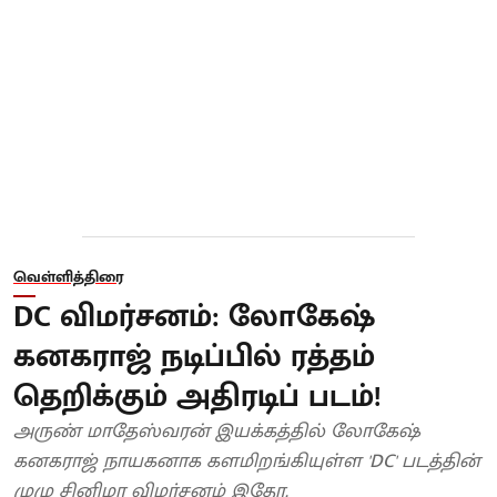
வெள்ளித்திரை
DC விமர்சனம்: லோகேஷ்
கனகராஜ் நடிப்பில் ரத்தம்
தெறிக்கும் அதிரடிப் படம்!
அருண் மாதேஸ்வரன் இயக்கத்தில் லோகேஷ்
கனகராஜ் நாயகனாக களமிறங்கியுள்ள 'DC' படத்தின்
முழு சினிமா விமர்சனம் இதோ.