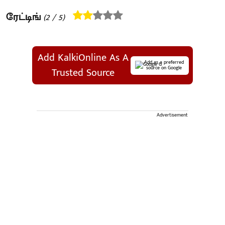
ரேட்டிங்
(
2
/ 5)
Add KalkiOnline As A
Add as a preferred
source on Google
Trusted Source
Advertisement