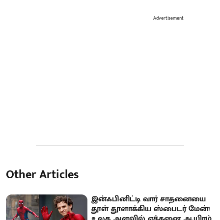
Advertisement
Other Articles
இன்ஃபினிட்டி வார் சாதனையை
தூள் தூளாக்கிய ஸ்பைடர் மேன்!
உலக அளவில் எத்தனை ஆயிரம்