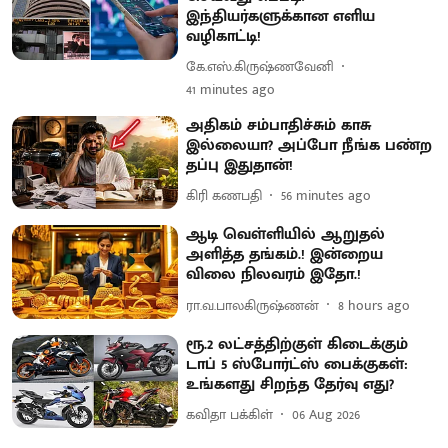
இந்தியர்களுக்கான எளிய
வழிகாட்டி!
கே.எஸ்.கிருஷ்ணவேனி
41 minutes ago
அதிகம் சம்பாதிச்சும் காசு
இல்லையா? அப்போ நீங்க பண்ற
தப்பு இதுதான்!
கிரி கணபதி
56 minutes ago
ஆடி வெள்ளியில் ஆறுதல்
அளித்த தங்கம்.! இன்றைய
விலை நிலவரம் இதோ.!
ரா.வ.பாலகிருஷ்ணன்
8 hours ago
ரூ.2 லட்சத்திற்குள் கிடைக்கும்
டாப் 5 ஸ்போர்ட்ஸ் பைக்குகள்:
உங்களது சிறந்த தேர்வு எது?
கவிதா பக்கிள்
06 Aug 2026