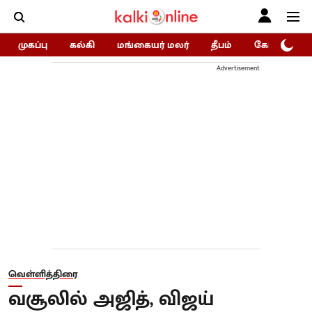
முகப்பு
கல்கி
மங்கையர் மலர்
தீபம்
கோகுலம்/Go
Advertisement
வெள்ளித்திரை
வசூலில் அஜித், விஜய்