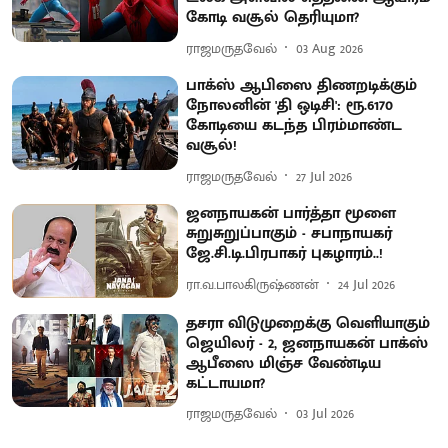
கோடி வசூல் தெரியுமா?
ராஜமருதவேல்
03 Aug 2026
பாக்ஸ் ஆபிஸை திணறடிக்கும்
நோலனின் 'தி ஒடிசி': ரூ.6170
கோடியை கடந்த பிரம்மாண்ட
வசூல்!
ராஜமருதவேல்
27 Jul 2026
ஜனநாயகன் பார்த்தா மூளை
சுறுசுறுப்பாகும் - சபாநாயகர்
ஜே.சி.டி.பிரபாகர் புகழாரம்..!
ரா.வ.பாலகிருஷ்ணன்
24 Jul 2026
தசரா விடுமுறைக்கு வெளியாகும்
ஜெயிலர் - 2, ஜனநாயகன் பாக்ஸ்
ஆபீஸை மிஞ்ச வேண்டிய
கட்டாயமா?
ராஜமருதவேல்
03 Jul 2026