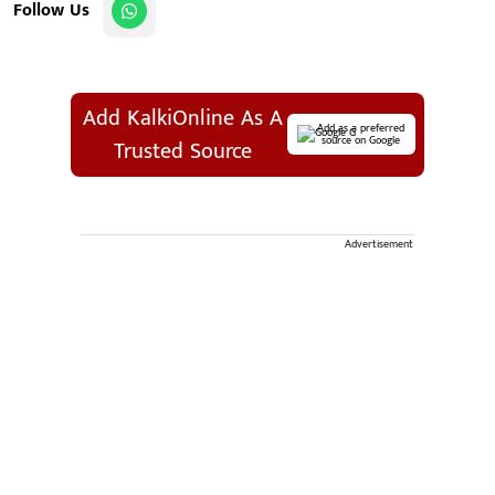
Follow Us
Add KalkiOnline As A
Add as a preferred
source on Google
Trusted Source
Advertisement