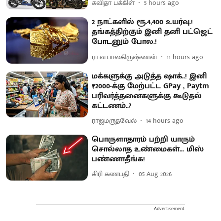
கவிதா பக்கிள்
5 hours ago
2 நாட்களில் ரூ.4,400 உயர்வு.!
தங்கத்திற்கும் இனி தனி பட்ஜெட்
போடனும் போல.!
ரா.வ.பாலகிருஷ்ணன்
11 hours ago
மக்களுக்கு அடுத்த ஷாக்..! இனி
₹2000-க்கு மேற்பட்ட GPay , Paytm
பரிவர்த்தனைகளுக்கு கூடுதல்
கட்டணம்..?
ராஜமருதவேல்
14 hours ago
பொருளாதாரம் பற்றி யாரும்
சொல்லாத உண்மைகள்... மிஸ்
பண்ணாதீங்க!
கிரி கணபதி
05 Aug 2026
Advertisement