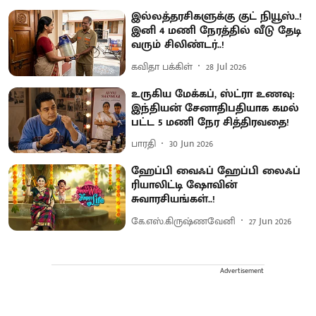
இல்லத்தரசிகளுக்கு குட் நியூஸ்..!
இனி 4 மணி நேரத்தில் வீடு தேடி
வரும் சிலிண்டர்..!
கவிதா பக்கிள்
28 Jul 2026
உருகிய மேக்கப், ஸ்ட்ரா உணவு:
இந்தியன் சேனாதிபதியாக கமல்
பட்ட 5 மணி நேர சித்திரவதை!
பாரதி
30 Jun 2026
ஹேப்பி வைஃப் ஹேப்பி லைஃப்
ரியாலிட்டி ஷோவின்
சுவாரசியங்கள்..!
கே.எஸ்.கிருஷ்ணவேனி
27 Jun 2026
Advertisement