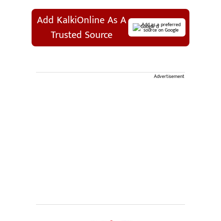
Add KalkiOnline As A
Add as a preferred
source on Google
Trusted Source
Advertisement