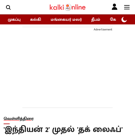
முகப்பு
கல்கி
மங்கையர் மலர்
தீபம்
கோகுலம்/Go
Advertisement
வெள்ளித்திரை
'இந்தியன் 2' முதல் 'தக் லைஃப்'