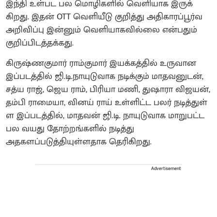
இந்தி உள்பட பல மொழிகளில் வெளி​யாக இருக்​
கிறது. இதன் OTT வெளியீடு குறித்து அதிகாரப்பூர்வ
அறிவிப்பு இன்னும் வெளியாகவில்லை என்பதும்
குறிப்பிடத்தக்கது.
கிருஷ்ணகுமார் ராம்குமார் இயக்கத்தில் உருவான
இப்படத்தில் ஜி.டி.​நா​யுடு​வாக நடிக்கும் மாதவனுடன்,
சத்​ய ​ராஜ், ஜெய​ ராம், பிரி​யா மணி, துஷாரா விஜயன்,
தம்பி ராமை​யா, வினய் ராய் உள்ளிட்ட பலர் நடித்​துள்​
ள இப்படத்தில், மாதவன் ஜி.டி. நாயுடுவாக மாறுபட்ட
பல வயது தோற்றங்களில் நடித்து
அதகளப்படுத்தியுள்ளதாக தெரிகிறது.
Advertisement