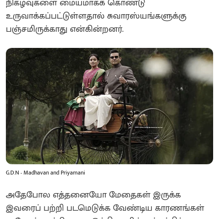
நிகழ்வுகளை மையமாகக் கொண்டு
உருவாக்கப்பட்டுள்ளதால் சுவாரஸ்யங்களுக்கு
பஞ்சமிருக்காது என்கின்றனர்.
G.D.N - Madhavan and Priyamani
அதேபோல எத்தனையோ மேதைகள் இருக்க
இவரைப் பற்றி படமெடுக்க வேண்டிய காரணங்கள்