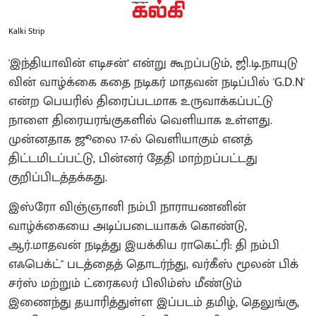
Kalki Strip
'இந்​தி​யா​வின் எடிசன்’ என்று கூறப்​படும், ஜி.டி.​நா​யுடு​
வின் வாழ்க்கை கதை நடிகர் மாதவன் நடிப்பில் 'G.D.N'
என்ற பெயரில் திரைப்​பட​மாக உருவாக்கப்பட்டு
நாளை திரையரங்குகளில் வெளியாக உள்ளது.
முன்னதாக ஜூலை 17-ல் வெளியாகும் எனத்
திட்டமிடப்பட்டு, பின்னர் தேதி மாற்றப்பட்டது
குறிப்பிடத்தக்கது.
இஸ்ரோ விஞ்ஞானி நம்பி நாராயணனின்
வாழ்க்கையை அடிப்படையாகக் கொண்டு,
ஆர்.மாதவன் நடித்து இயக்கிய ராகெட்ரி: தி நம்பி
எஃபெக்ட்" படத்​தைத் தொடர்ந்​து, வர்​கீஸ் மூலன் பிக்​
சர்ஸ் மற்​றும் ட்ரைகலர் பிலிம்ஸ் மீண்​டும்
இணைந்து தயாரித்​துள்ள இப்​படம் தமிழ், தெலுங்​கு,