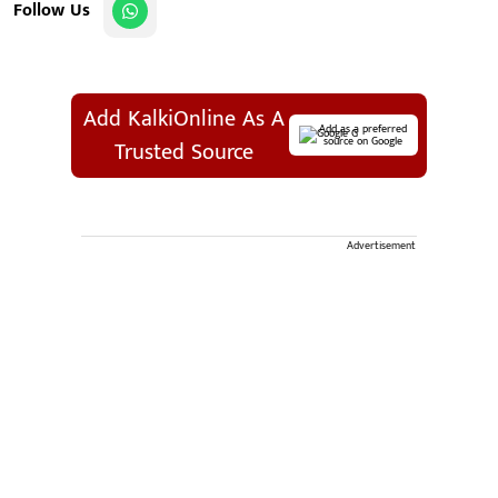
Follow Us
Add KalkiOnline As A
Add as a preferred
source on Google
Trusted Source
Advertisement