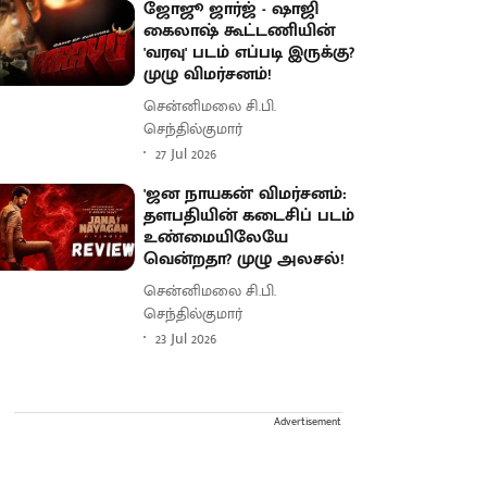
ஜோஜூ ஜார்ஜ் - ஷாஜி
கைலாஷ் கூட்டணியின்
'வரவு' படம் எப்படி இருக்கு?
முழு விமர்சனம்!
சென்னிமலை சி.பி.
செந்தில்குமார்
27 Jul 2026
'ஜன நாயகன்' விமர்சனம்:
தளபதியின் கடைசிப் படம்
உண்மையிலேயே
வென்றதா? முழு அலசல்!
சென்னிமலை சி.பி.
செந்தில்குமார்
23 Jul 2026
Advertisement