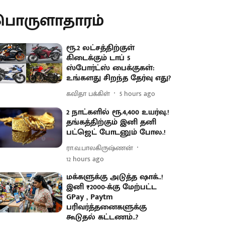
பொருளாதாரம்
ரூ.2 லட்சத்திற்குள்
கிடைக்கும் டாப் 5
ஸ்போர்ட்ஸ் பைக்குகள்:
உங்களது சிறந்த தேர்வு எது?
கவிதா பக்கிள்
5 hours ago
2 நாட்களில் ரூ.4,400 உயர்வு.!
தங்கத்திற்கும் இனி தனி
பட்ஜெட் போடனும் போல.!
ரா.வ.பாலகிருஷ்ணன்
12 hours ago
மக்களுக்கு அடுத்த ஷாக்..!
இனி ₹2000-க்கு மேற்பட்ட
GPay , Paytm
பரிவர்த்தனைகளுக்கு
கூடுதல் கட்டணம்..?