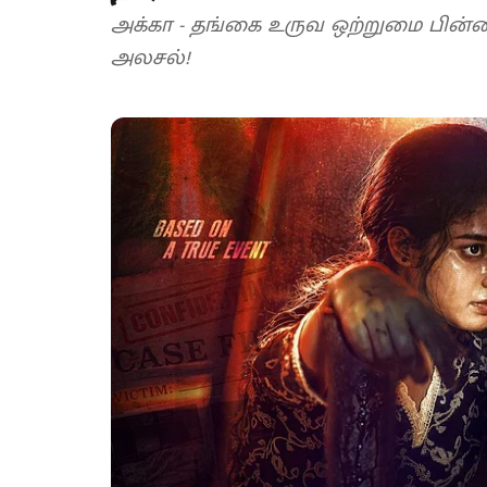
அக்கா - தங்கை உருவ ஒற்றுமை பின்னணி
அலசல்!