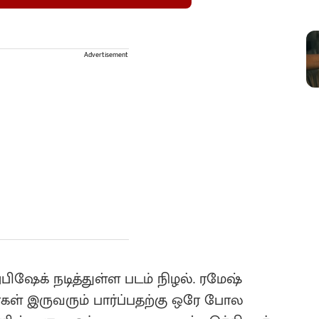
Advertisement
ிஷேக் நடித்துள்ள படம் நிழல். ரமேஷ்
ள் இருவரும் பார்ப்பதற்கு ஒரே போல