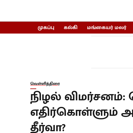
முகப்பு
கல்கி
மங்கையர் மலர்
வெள்ளித்திரை
நிழல் விமர்சனம்:
எதிர்கொள்ளும் அந
தீர்வா?