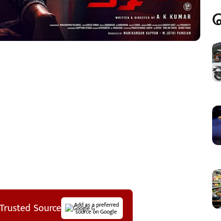
Trusted Source
Add as a preferred
source on Google