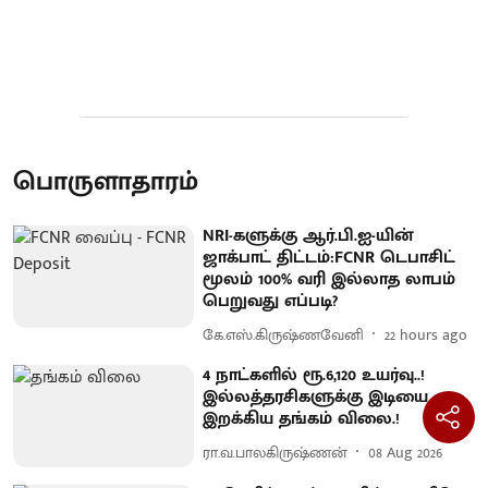
பொருளாதாரம்
NRI-களுக்கு ஆர்.பி.ஐ-யின்
ஜாக்பாட் திட்டம்:FCNR டெபாசிட்
மூலம் 100% வரி இல்லாத லாபம்
பெறுவது எப்படி?
கே.எஸ்.கிருஷ்ணவேனி
22 hours ago
4 நாட்களில் ரூ.6,120 உயர்வு..!
இல்லத்தரசிகளுக்கு இடியை
இறக்கிய தங்கம் விலை.!
ரா.வ.பாலகிருஷ்ணன்
08 Aug 2026