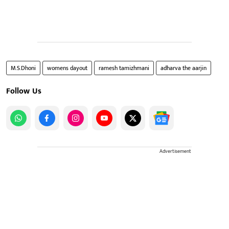
M.S.Dhoni
womens dayout
ramesh tamizhmani
adharva the aarjin
Follow Us
Advertisement