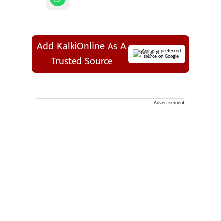
Add KalkiOnline As A
Add as a preferred
source on Google
Trusted Source
Advertisement