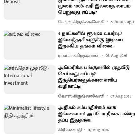
மூலம் 100% வரி இல்லாத லாபம்
பெறுவது எப்படி?
கே.எஸ்.கிருஷ்ணவேனி
22 hours ago
4 நாட்களில் ரூ.6,120 உயர்வு..!
இல்லத்தரசிகளுக்கு இடியை
இறக்கிய தங்கம் விலை.!
ரா.வ.பாலகிருஷ்ணன்
08 Aug 2026
அமெரிக்க பங்குகளில் முதலீடு
செய்வது எப்படி?
இந்தியர்களுக்கான எளிய
வழிகாட்டி!
கே.எஸ்.கிருஷ்ணவேனி
07 Aug 2026
அதிகம் சம்பாதிச்சும் காசு
இல்லையா? அப்போ நீங்க பண்ற
தப்பு இதுதான்!
கிரி கணபதி
07 Aug 2026