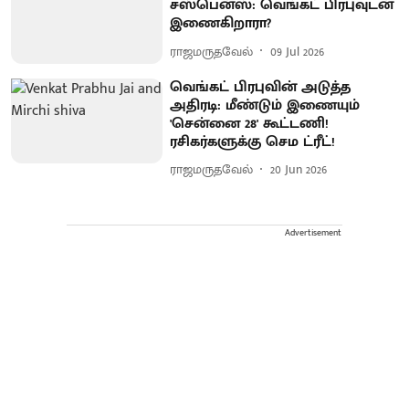
சஸ்பென்ஸ்: வெங்கட் பிரபுவுடன்
இணைகிறாரா?
ராஜமருதவேல்
09 Jul 2026
வெங்கட் பிரபுவின் அடுத்த
அதிரடி: மீண்டும் இணையும்
'சென்னை 28' கூட்டணி!
ரசிகர்களுக்கு செம ட்ரீட்!
ராஜமருதவேல்
20 Jun 2026
Advertisement