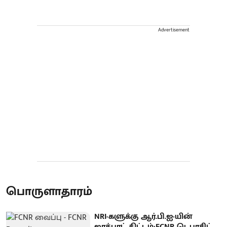
Advertisement
பொருளாதாரம்
NRI-களுக்கு ஆர்.பி.ஐ-யின்
ஜாக்பாட் திட்டம்:FCNR டெபாசிட்