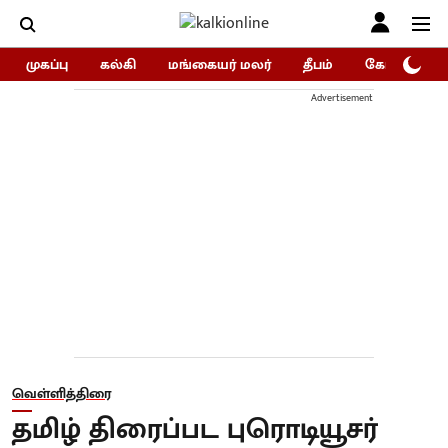
முகப்பு
கல்கி
மங்கையர் மலர்
தீபம்
கோகுலம்/Go
Advertisement
வெள்ளித்திரை
தமிழ் திரைப்பட புரொடியூசர்