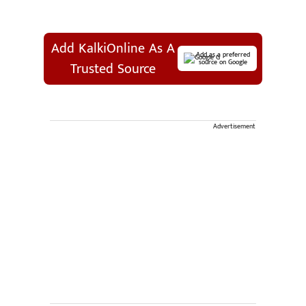
Add KalkiOnline As A
Add as a preferred
source on Google
Trusted Source
Advertisement