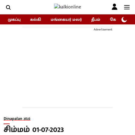
முகப்பு
கல்கி
மங்கையர் மலர்
தீபம்
கோகுலம்/Go
Advertisement
Dinapalan 2023
சிம்மம் 01-07-2023