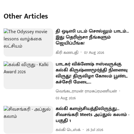
Other Articles
தி ஒடிஸி படம் சொல்லும் பாடம்...
இது தெரிஞ்சா நீங்களும்
ஜெயிப்பீங்க!
கிரி கணபதி
07 Aug 2026
பாடகர் விக்னேஷ் ஈஸ்வருக்கு
கல்கி கிருஷ்ணமூர்த்தி நினைவு
விருது! திருவிழா கோலம் பூண்ட
கச்சேரி மேடை...
வெங்கடராமன் ராமசுப்ரமணியன்
03 Aug 2026
கல்கி களஞ்சியத்திலிருந்து...
சிவசங்கரி Meets அப்துல் கலாம் -
பகுதி 1
கல்கி டெஸ்க்
26 Jul 2026