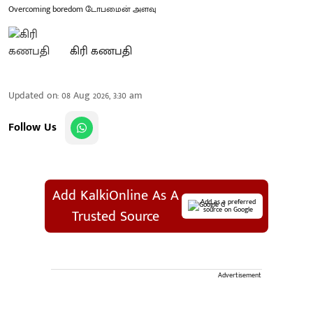
Overcoming boredom டோபமைன் அளவு
கிரி கணபதி
Updated on
:
08 Aug 2026, 3:30 am
Follow Us
Add KalkiOnline As A
Add as a preferred
source on Google
Trusted Source
Advertisement