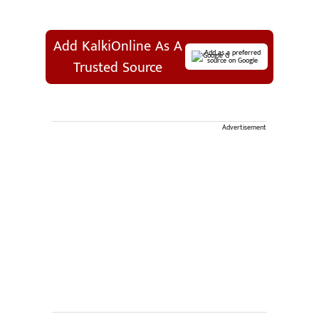
Add KalkiOnline As A
Add as a preferred
source on Google
Trusted Source
Advertisement