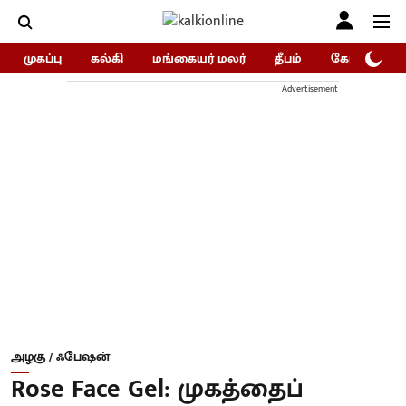
முகப்பு
கல்கி
மங்கையர் மலர்
தீபம்
கோகுலம்/Go
Advertisement
அழகு / ஃபேஷன்
Rose Face Gel: முகத்தைப்