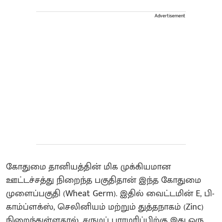
Advertisement
கோதுமை தானியத்தின் மிக முக்கியமான
ஊட்டச்சத்து நிறைந்த பகுதிதான் இந்த கோதுமை
முளைப்பகுதி (Wheat Germ). இதில் வைட்டமின் E, பி-
காம்ப்ளக்ஸ், செலினியம் மற்றும் துத்தநாகம் (Zinc)
நிறைந்துள்ளதால், சருமப் பராமரிப்பிற்கு இது ஒரு