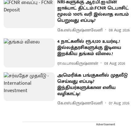
NRI-களுக்கு ஆர்.பி.ஐ-யின்
ஜாக்பாட் திட்டம்:FCNR டெபாசிட்
மூலம் 100% வரி இல்லாத லாபம்
பெறுவது எப்படி?
கே.எஸ்.கிருஷ்ணவேனி
08 Aug 2026
4 நாட்களில் ரூ.6,120 உயர்வு..!
இல்லத்தரசிகளுக்கு இடியை
இறக்கிய தங்கம் விலை.!
ரா.வ.பாலகிருஷ்ணன்
08 Aug 2026
அமெரிக்க பங்குகளில் முதலீடு
செய்வது எப்படி?
இந்தியர்களுக்கான எளிய
வழிகாட்டி!
கே.எஸ்.கிருஷ்ணவேனி
07 Aug 2026
Advertisement