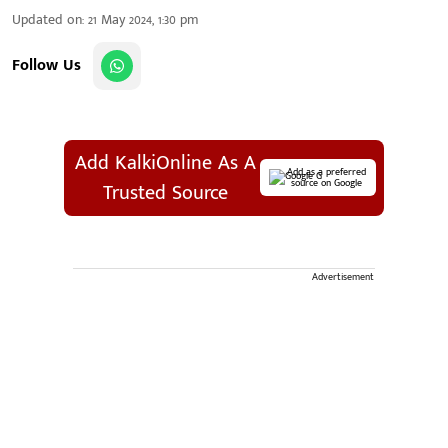
Updated on
:
21 May 2024, 1:30 pm
Follow Us
Add KalkiOnline As A
Add as a preferred
source on Google
Trusted Source
Advertisement