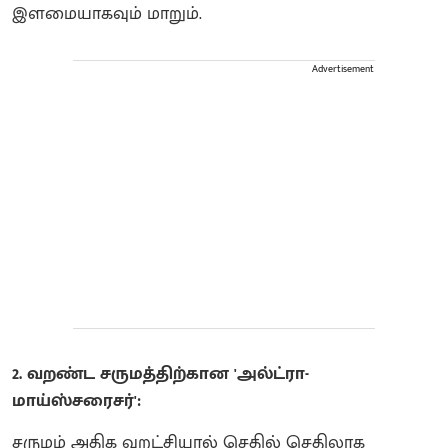
இளமையாகவும் மாறும்.
Advertisement
2. வறண்ட சருமத்திற்கான 'அல்ட்ரா-
மாய்ஸ்சரைசர்':
சருமம் அதிக வறட்சியால் செதில் செதிலாக