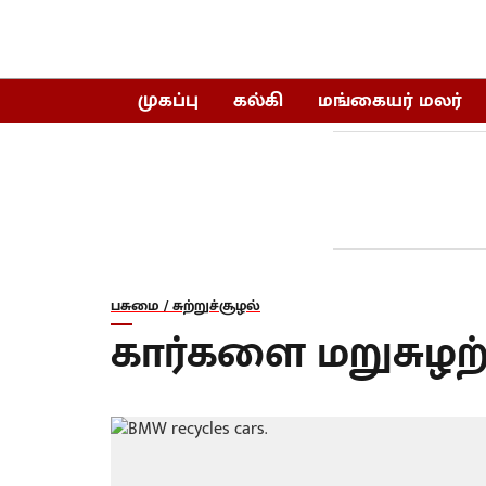
முகப்பு
கல்கி
மங்கையர் மலர்
பசுமை / சுற்றுச்சூழல்
கார்களை மறுசுழற்