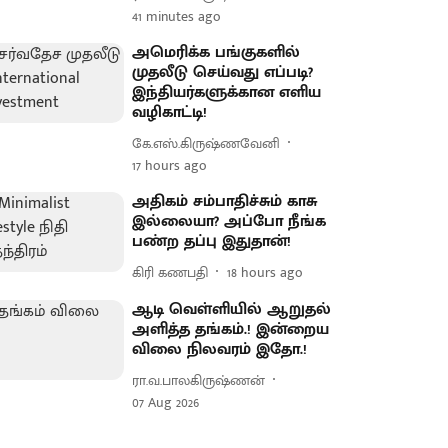
41 minutes ago
அமெரிக்க பங்குகளில்
முதலீடு செய்வது எப்படி?
இந்தியர்களுக்கான எளிய
வழிகாட்டி!
கே.எஸ்.கிருஷ்ணவேனி
17 hours ago
அதிகம் சம்பாதிச்சும் காசு
இல்லையா? அப்போ நீங்க
பண்ற தப்பு இதுதான்!
கிரி கணபதி
18 hours ago
ஆடி வெள்ளியில் ஆறுதல்
அளித்த தங்கம்.! இன்றைய
விலை நிலவரம் இதோ.!
ரா.வ.பாலகிருஷ்ணன்
07 Aug 2026