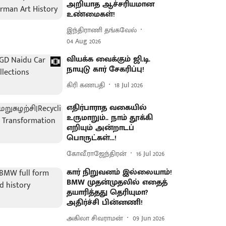
அறியாத ஆச்சரியமான
உண்மைகள்!
இந்திராணி தங்கவேல்
04 Aug 2026
வியக்க வைக்கும் ஜி.டி.
நாயுடு கார் சேகரிப்பு!
கிரி கணபதி
18 Jul 2026
எதிர்பாராத வகையில்
உருமாறும்.. நாம் தூக்கி
எறியும் அன்றாடப்
பொருட்கள்...!
கோவீ.ராஜேந்திரன்
16 Jul 2026
கார் நிறுவனம் இல்லையாம்!
BMW முதன்முதலில் எதைத்
தயாரித்தது தெரியுமா?
அதிர்ச்சி பின்னணி!
அகிலா சிவராமன்
09 Jun 2026