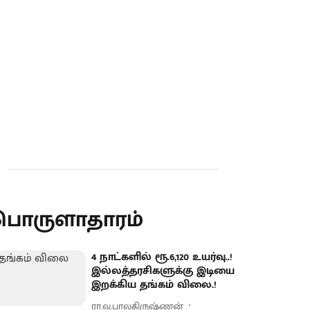
பொருளாதாரம்
4 நாட்களில் ரூ.6,120 உயர்வு..!
இல்லத்தரசிகளுக்கு இடியை
இறக்கிய தங்கம் விலை.!
ரா.வ.பாலகிருஷ்ணன்