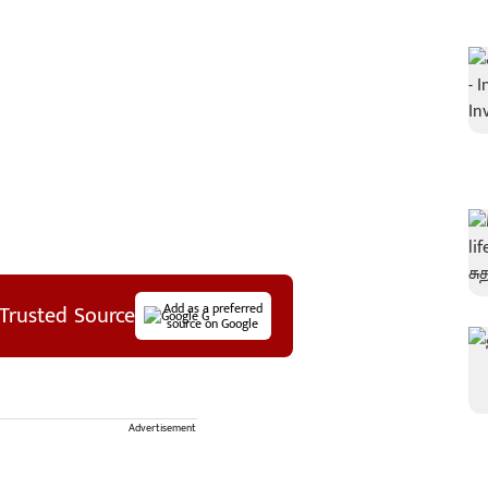
Trusted Source
Add as a preferred
source on Google
Advertisement