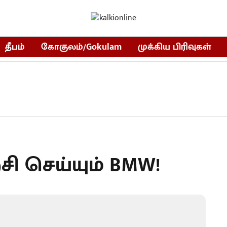
தீபம்
கோகுலம்/Gokulam
முக்கிய பிரிவுகள்
சி செய்யும் BMW!