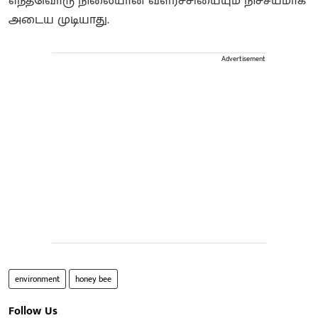
எந்தவொரு நிலையான வளர்ச்சியையும் நிச்சயமாக
அடைய முடியாது.
Advertisement
environment
honey bee
Follow Us