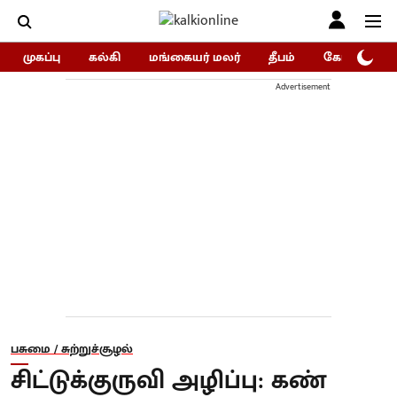
முகப்பு
கல்கி
மங்கையர் மலர்
தீபம்
கோகுலம்/Go
Advertisement
பசுமை / சுற்றுச்சூழல்
சிட்டுக்குருவி அழிப்பு: கண்