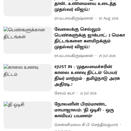
தான்.. உண்மையை உடைத்த
முதல்வர் விஜய்.!
ரா.வ.பாலகிருஷ்ணன்
07 Aug 2026
வேலைக்கு செல்லும்
பெண்களுக்கு ஜாக்பாட்: 2 மெகா
திட்டங்களை களமிறக்கும்
முதல்வர் விஜய்.!
ரா.வ.பாலகிருஷ்ணன்
29 Jul 2026
#JUST IN : 'முதலமைச்சரின்
காலை உணவு திட்டம்' பெயர்
திடீர் மாற்றம் - தமிழ்நாடு அரசு
அதிரடி..!
சேலம் சுபா
22 Jul 2026
நோலனின் பிரம்மாண்ட
மாயாஜாலம்: 'தி ஒடிசி' - ஒரு
காவியப் பயணம்!
சென்னிமலை சி.பி. செந்தில்குமார்