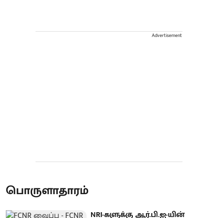
Advertisement
பொருளாதாரம்
NRI-களுக்கு ஆர்.பி.ஐ-யின்