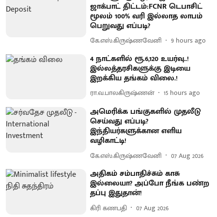
ஜாக்பாட் திட்டம்:FCNR டெபாசிட்
மூலம் 100% வரி இல்லாத லாபம்
பெறுவது எப்படி?
கே.எஸ்.கிருஷ்ணவேனி
9 hours ago
4 நாட்களில் ரூ.6,120 உயர்வு..!
இல்லத்தரசிகளுக்கு இடியை
இறக்கிய தங்கம் விலை.!
ரா.வ.பாலகிருஷ்ணன்
15 hours ago
அமெரிக்க பங்குகளில் முதலீடு
செய்வது எப்படி?
இந்தியர்களுக்கான எளிய
வழிகாட்டி!
கே.எஸ்.கிருஷ்ணவேனி
07 Aug 2026
அதிகம் சம்பாதிச்சும் காசு
இல்லையா? அப்போ நீங்க பண்ற
தப்பு இதுதான்!
கிரி கணபதி
07 Aug 2026