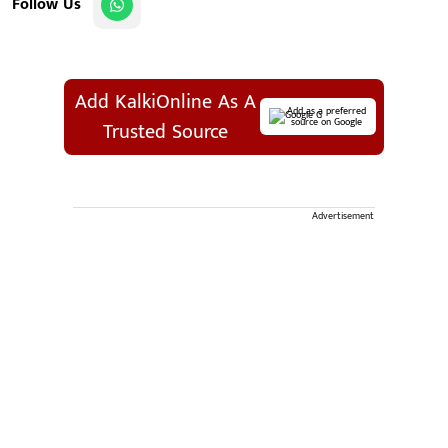
Follow Us
Add KalkiOnline As A
Add as a preferred
source on Google
Trusted Source
Advertisement