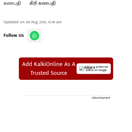
கிரி கணபதி
Updated on
:
08 Aug 2026, 10:48 am
Follow Us
Add KalkiOnline As A
Add as a preferred
source on Google
Trusted Source
Advertisement