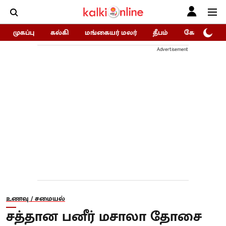
முகப்பு
கல்கி
மங்கையர் மலர்
தீபம்
கோகுலம்/Go
Advertisement
உணவு / சமையல்
சத்தான பனீர் மசாலா தோசை