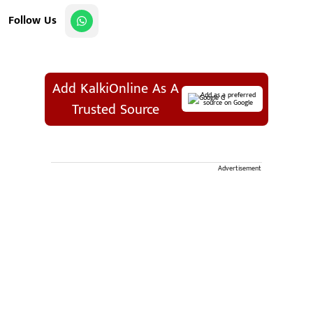
Follow Us
Add KalkiOnline As A
Add as a preferred
source on Google
Trusted Source
Advertisement