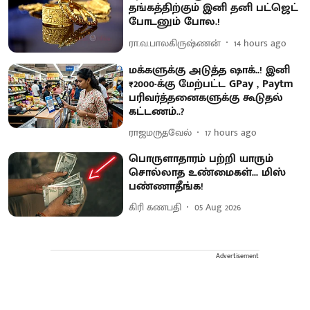
தங்கத்திற்கும் இனி தனி பட்ஜெட்
போடனும் போல.!
ரா.வ.பாலகிருஷ்ணன்
14 hours ago
மக்களுக்கு அடுத்த ஷாக்..! இனி
₹2000-க்கு மேற்பட்ட GPay , Paytm
பரிவர்த்தனைகளுக்கு கூடுதல்
கட்டணம்..?
ராஜமருதவேல்
17 hours ago
பொருளாதாரம் பற்றி யாரும்
சொல்லாத உண்மைகள்... மிஸ்
பண்ணாதீங்க!
கிரி கணபதி
05 Aug 2026
Advertisement