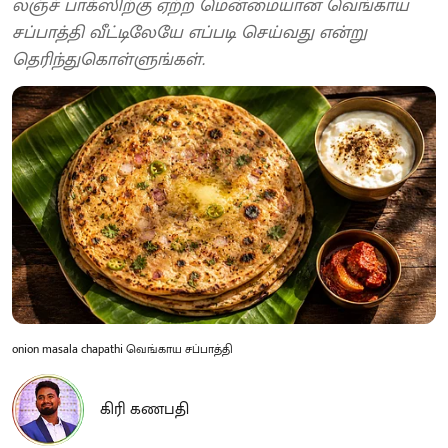
லஞ்ச் பாக்ஸிற்கு ஏற்ற மென்மையான வெங்காய
சப்பாத்தி வீட்டிலேயே எப்படி செய்வது என்று
தெரிந்துகொள்ளுங்கள்.
onion masala chapathi வெங்காய சப்பாத்தி
கிரி கணபதி