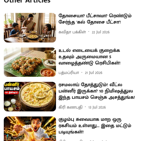
Other Articles
தோசையா? பீட்சாவா? ரெண்டும்
சேர்ந்த 'கல் தோசை பீட்சா'!
கவிதா பக்கிள்
22 Jul 2026
உடல் எடையைக் குறைக்க
உதவும் அருமையான 5
வாழைத்தண்டு ரெசிபிகள்!
பத்மப்ரியா
21 Jul 2026
ரசமலாய் தோத்துடும்! வீட்ல
பன்னீர் இருக்கா? 10 நிமிஷத்துல
இந்த பாயசம் செஞ்சு அசத்துங்க!
கிரி கணபதி
13 Jul 2026
குழம்பு சுவையாக மாற ஒரு
ரகசியம் உள்ளது... இதை மட்டும்
படியுங்கள்!