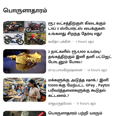
பொருளாதாரம்
ரூ.2 லட்சத்திற்குள் கிடைக்கும்
டாப் 5 ஸ்போர்ட்ஸ் பைக்குகள்:
உங்களது சிறந்த தேர்வு எது?
கவிதா பக்கிள்
7 hours ago
2 நாட்களில் ரூ.4,400 உயர்வு.!
தங்கத்திற்கும் இனி தனி பட்ஜெட்
போடனும் போல.!
ரா.வ.பாலகிருஷ்ணன்
14 hours ago
மக்களுக்கு அடுத்த ஷாக்..! இனி
₹2000-க்கு மேற்பட்ட GPay , Paytm
பரிவர்த்தனைகளுக்கு கூடுதல்
கட்டணம்..?
ராஜமருதவேல்
17 hours ago
பொருளாதாரம் பற்றி யாரும்