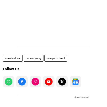
masala dosai
paneer gravy
receipe in tamil
Follow Us
Advertisement