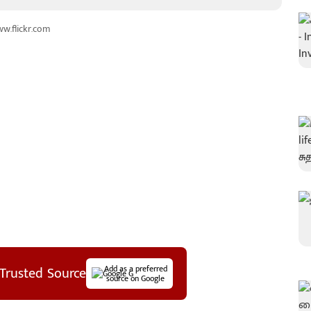
ww.flickr.com
Trusted Source
Add as a preferred
source on Google