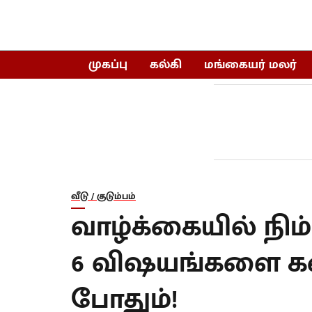
முகப்பு
கல்கி
மங்கையர் மலர்
வீடு / குடும்பம்
வாழ்க்கையில் நிம
6 விஷயங்களை கடை
போதும்!