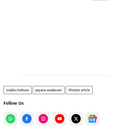
sirakku katturai
payana anubavam
lifestyle article
Follow Us