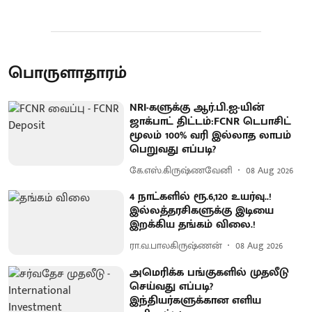
பொருளாதாரம்
NRI-களுக்கு ஆர்.பி.ஐ-யின்
ஜாக்பாட் திட்டம்:FCNR டெபாசிட்
மூலம் 100% வரி இல்லாத லாபம்
பெறுவது எப்படி?
கே.எஸ்.கிருஷ்ணவேனி
08 Aug 2026
4 நாட்களில் ரூ.6,120 உயர்வு..!
இல்லத்தரசிகளுக்கு இடியை
இறக்கிய தங்கம் விலை.!
ரா.வ.பாலகிருஷ்ணன்
08 Aug 2026
அமெரிக்க பங்குகளில் முதலீடு
செய்வது எப்படி?
இந்தியர்களுக்கான எளிய