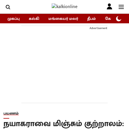
முகப்பு
கல்கி
மங்கையர் மலர்
தீபம்
கோகுலம்/Go
Advertisement
பயணம்
நயாகராவை மிஞ்சும் குற்றாலம்: