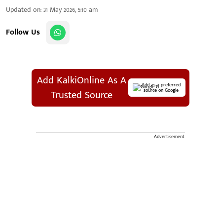
Updated on
:
31 May 2026, 5:10 am
Follow Us
Add KalkiOnline As A
Add as a preferred
source on Google
Trusted Source
Advertisement