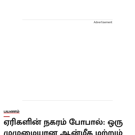
Advertisement
பயணம்
ஏரிகளின் நகரம் போபால்: ஒரு
முழுமையான ஆன்மீக மற்றும்