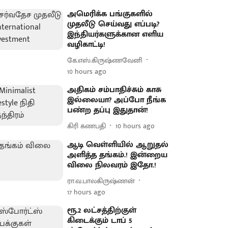
அமெரிக்க பங்குகளில்
முதலீடு செய்வது எப்படி?
இந்தியர்களுக்கான எளிய
வழிகாட்டி!
கே.எஸ்.கிருஷ்ணவேனி
10 hours ago
அதிகம் சம்பாதிச்சும் காசு
இல்லையா? அப்போ நீங்க
பண்ற தப்பு இதுதான்!
கிரி கணபதி
10 hours ago
ஆடி வெள்ளியில் ஆறுதல்
அளித்த தங்கம்.! இன்றைய
விலை நிலவரம் இதோ.!
ரா.வ.பாலகிருஷ்ணன்
17 hours ago
ரூ.2 லட்சத்திற்குள்
கிடைக்கும் டாப் 5