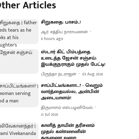
ther Articles
சிறுகதை: பாசம்..!
ஆர். சத்திய நாராயணன்
6 hours ago
ஸ்டார் கிட் பிம்பத்தை
உடைத்த ஜேசன் சஞ்சய்:
இயக்குநராகும் முதல் பேட்டி!
பிருந்தா நடராஜன்
03 Aug 2026
சாப்பிட்டீங்களா...? - வெறும்
வார்த்தையல்ல, அன்பின்
அடையாளம்!
திருமாளம் எஸ்.பழனிவேல்
21 Jul 2026
காளித் தாயின் தரிசனம்
முதல் கண்ணனின்
கருணை வரை;