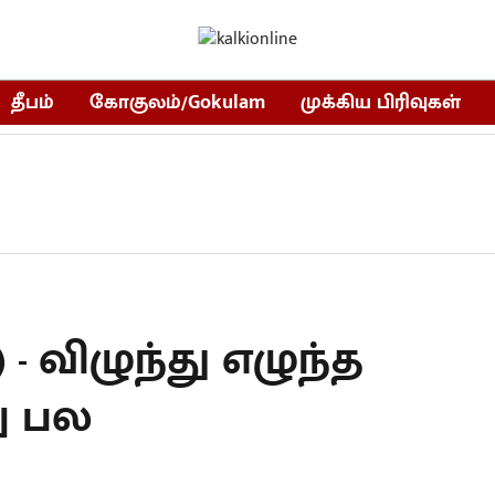
தீபம்
கோகுலம்/Gokulam
முக்கிய பிரிவுகள்
) - விழுந்து எழுந்த
ு பல