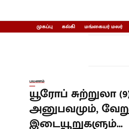
முகப்பு
கல்கி
மங்கையர் மலர்
பயணம்
யூரோப் சுற்றுலா (9
அனுபவமும், வேற
இடையூறுகளும்...