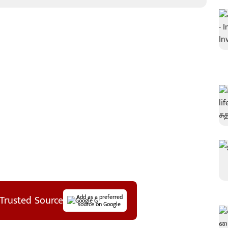
Trusted Source
Add as a preferred
source on Google