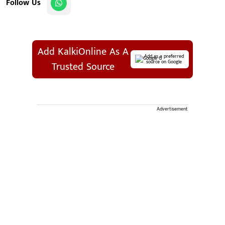
Follow Us
Add KalkiOnline As A
Add as a preferred
source on Google
Trusted Source
Advertisement