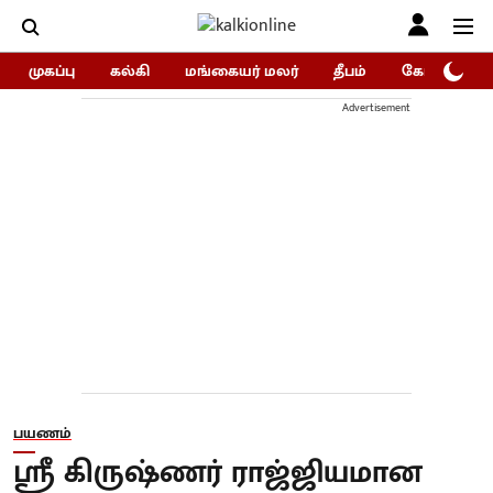
முகப்பு
கல்கி
மங்கையர் மலர்
தீபம்
கோகுலம்/Go
Advertisement
பயணம்
ஸ்ரீ கிருஷ்ணர் ராஜ்ஜியமான