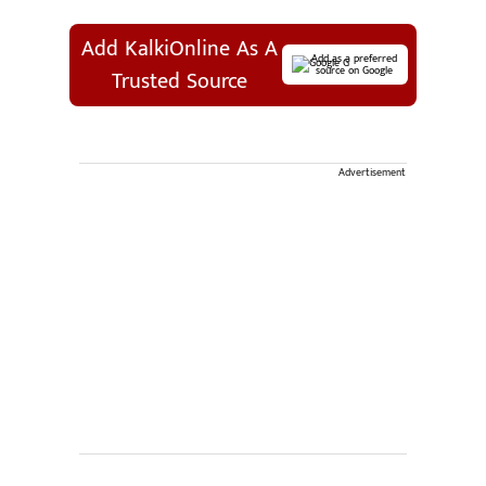
Add KalkiOnline As A
Add as a preferred
source on Google
Trusted Source
Advertisement