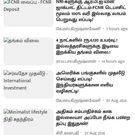
NRI-களுக்கு ஆர்.பி.ஐ-யின்
ஜாக்பாட் திட்டம்:FCNR டெபாசிட்
மூலம் 100% வரி இல்லாத லாபம்
பெறுவது எப்படி?
கே.எஸ்.கிருஷ்ணவேனி
7 hours ago
4 நாட்களில் ரூ.6,120 உயர்வு..!
இல்லத்தரசிகளுக்கு இடியை
இறக்கிய தங்கம் விலை.!
ரா.வ.பாலகிருஷ்ணன்
14 hours ago
அமெரிக்க பங்குகளில் முதலீடு
செய்வது எப்படி?
இந்தியர்களுக்கான எளிய
வழிகாட்டி!
கே.எஸ்.கிருஷ்ணவேனி
07 Aug 2026
அதிகம் சம்பாதிச்சும் காசு
இல்லையா? அப்போ நீங்க பண்ற
தப்பு இதுதான்!
கிரி கணபதி
07 Aug 2026