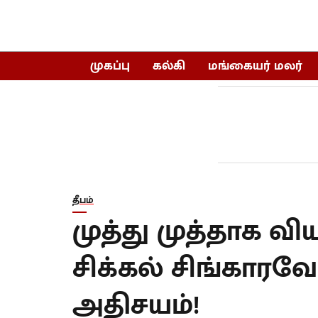
முகப்பு
கல்கி
மங்கையர் மலர்
தீபம்
முத்து முத்தாக விய
சிக்கல் சிங்காரவ
அதிசயம்!