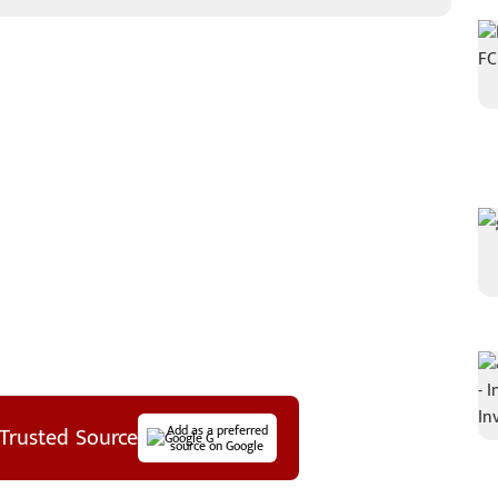
Trusted Source
Add as a preferred
source on Google