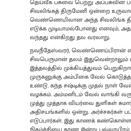
தெய்வீக பசுவை பெற்று அப்பசுவின் 
சிவலிங்கத் திருமேனி ஒன்றை உருவாக்க
வெண்ணெயிலான அந்த சிவலிங்க தி
எடுக்க முடியாமல்போனது எனவும், அதன
வந்தது என்கிறது தல வரலாறு.
நவநீதேஸ்வரர், வெண்ணெய்பிரான் எ
சிவபெருமான் தலம் இதுவென்றாலும் ச
இத்தலத்தில் முக்கியத்துவம் பெறுகி
முருகனுக்கு அம்பிகை வேல் கொடுத்த த
உண்டு. கந்த சஷ்டிக்கு முதல் நாள் வ
வழக்கம். அம்மனிடம் வேல் வாங்கி வர
முத்து முத்தாக வியர்வை துளிகள் சு
அதிசயங்களில் ஒன்று. அர்ச்சகர்கள் 
எடுப்பார்கள். இது காணக் கண்கொள்ளா க
நிகழ்ச்சியை காண இன்று பல்லாயிரம் ப