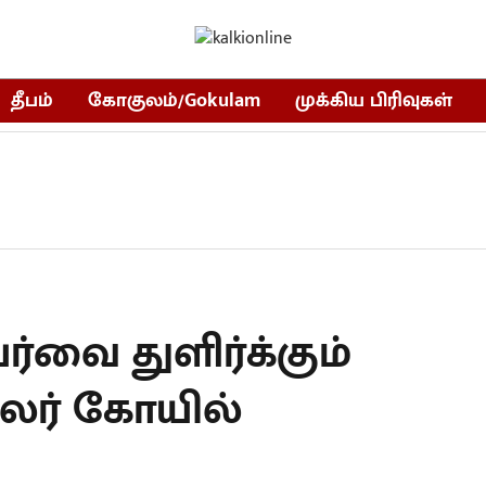
தீபம்
கோகுலம்/Gokulam
முக்கிய பிரிவுகள்
ர்வை துளிர்க்கும்
ேலர் கோயில்