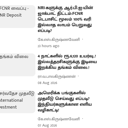
NRI-களுக்கு ஆர்.பி.ஐ-யின்
ஜாக்பாட் திட்டம்:FCNR
டெபாசிட் மூலம் 100% வரி
இல்லாத லாபம் பெறுவது
எப்படி?
கே.எஸ்.கிருஷ்ணவேனி
23 hours ago
4 நாட்களில் ரூ.6,120 உயர்வு..!
இல்லத்தரசிகளுக்கு இடியை
இறக்கிய தங்கம் விலை.!
ரா.வ.பாலகிருஷ்ணன்
08 Aug 2026
அமெரிக்க பங்குகளில்
முதலீடு செய்வது எப்படி?
இந்தியர்களுக்கான எளிய
வழிகாட்டி!
கே.எஸ்.கிருஷ்ணவேனி
07 Aug 2026