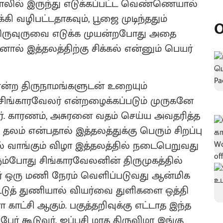
பாலில் இருந்து எடுக்கப்பட்ட வெண்ணெயால்
ி வழிபட்டதாகவும், பூஜை முடிந்ததும்
O
ருவுருவை எடுக்க முயன்றபோது அதை
ால் இத்தலத்திற்கு சிக்கல் என்னும் பெயர்
ன்ற திருநாமங்களுடன் உறையும்
ிங்காரவேலர் என்றழைக்கப்படும் முருகனே
றார். காரணம், அசுரனை வதம் செய்ய அவதரித்த
லம் என்பதால் இத்தலத்துக்கு பெரும் சிறப்பு
ேல் வாங்கும் விழா இத்தலத்தில் நடைபெறுவது
ும்போது சிங்காரவேலனின் திருமுகத்தில்
மார் ஒரு மணி நேரம் வெளிப்படுவது ஆன்மிக
பட்டுத் துணியால் வியர்வை துளிகளை ஒத்தி
ாட்சி ஆகும். பகுத்தறிவுக்கு எட்டாத இந்த
ேர் கூடுவர். ஐப்பசி மாத திருவிழா இங்கு