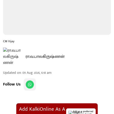
CM Vijay
ரா.வ.பாலகிருஷ்ணன்
Updated on
:
09 Aug 2026, 6:18 am
Follow Us
Add KalkiOnline As A
Add as a preferred