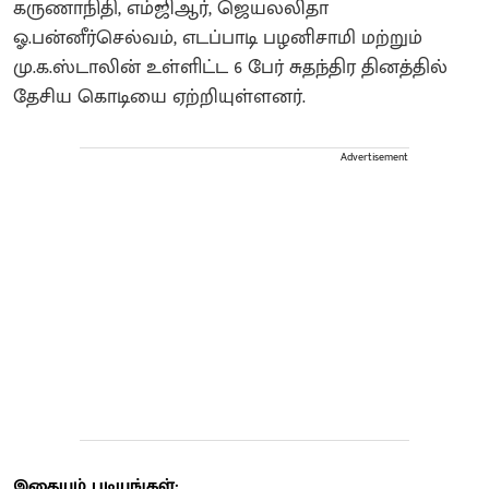
கருணாநிதி, எம்ஜிஆர், ஜெயலலிதா
ஓ.பன்னீர்செல்வம், எடப்பாடி பழனிசாமி மற்றும்
மு.க.ஸ்டாலின் உள்ளிட்ட 6 பேர் சுதந்திர தினத்தில்
தேசிய கொடியை ஏற்றியுள்ளனர்.
Advertisement
இதையும் படியுங்கள்: