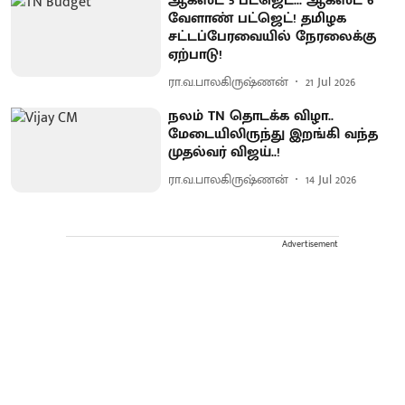
ஆகஸ்ட் 5 பட்ஜெட்... ஆகஸ்ட் 6
வேளாண் பட்ஜெட்! தமிழக
சட்டப்பேரவையில் நேரலைக்கு
ஏற்பாடு!
ரா.வ.பாலகிருஷ்ணன்
21 Jul 2026
நலம் TN தொடக்க விழா..
மேடையிலிருந்து இறங்கி வந்த
முதல்வர் விஜய்..!
ரா.வ.பாலகிருஷ்ணன்
14 Jul 2026
Advertisement