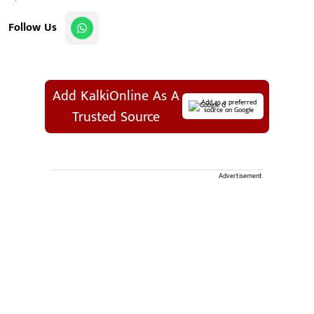
Follow Us
Add KalkiOnline As A
Add as a preferred
source on Google
Trusted Source
Advertisement