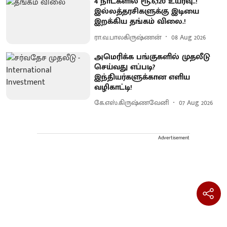
4 நாட்களில் ரூ.6,120 உயர்வு..!
இல்லத்தரசிகளுக்கு இடியை
இறக்கிய தங்கம் விலை.!
ரா.வ.பாலகிருஷ்ணன்
08 Aug 2026
அமெரிக்க பங்குகளில் முதலீடு
செய்வது எப்படி?
இந்தியர்களுக்கான எளிய
வழிகாட்டி!
கே.எஸ்.கிருஷ்ணவேனி
07 Aug 2026
Advertisement