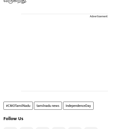
வருகிறது.
Advertisement
#CMOTamilNadu
tamilnadu news
IndependenceDay
Follow Us