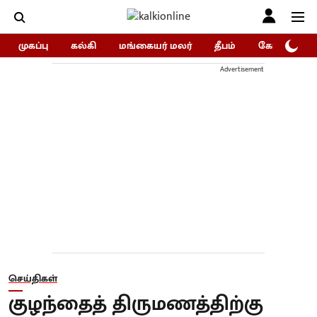
முகப்பு
கல்கி
மங்கையர் மலர்
தீபம்
கோகுலம்/Go
Advertisement
செய்திகள்
குழந்தைத் திருமணத்திற்கு