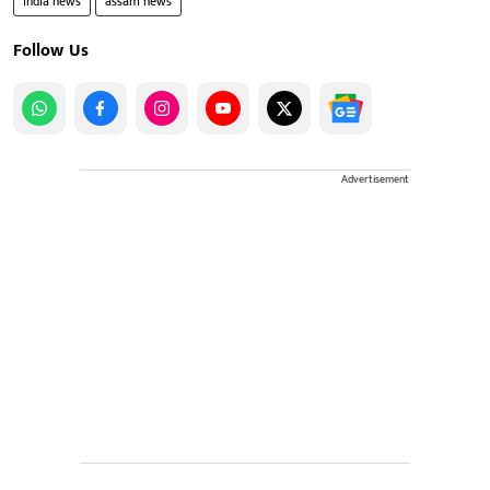
india news
assam news
Follow Us
Advertisement