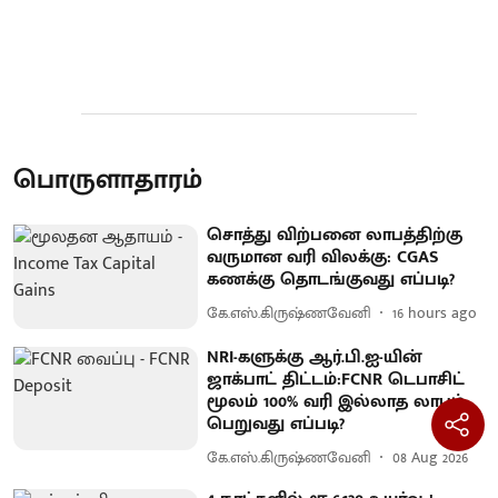
பொருளாதாரம்
சொத்து விற்பனை லாபத்திற்கு
வருமான வரி விலக்கு: CGAS
கணக்கு தொடங்குவது எப்படி?
கே.எஸ்.கிருஷ்ணவேனி
16 hours ago
NRI-களுக்கு ஆர்.பி.ஐ-யின்
ஜாக்பாட் திட்டம்:FCNR டெபாசிட்
மூலம் 100% வரி இல்லாத லாபம்
பெறுவது எப்படி?
கே.எஸ்.கிருஷ்ணவேனி
08 Aug 2026