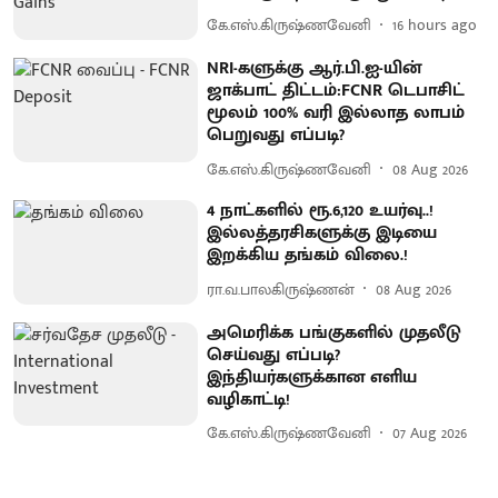
கே.எஸ்.கிருஷ்ணவேனி
16 hours ago
NRI-களுக்கு ஆர்.பி.ஐ-யின்
ஜாக்பாட் திட்டம்:FCNR டெபாசிட்
மூலம் 100% வரி இல்லாத லாபம்
பெறுவது எப்படி?
கே.எஸ்.கிருஷ்ணவேனி
08 Aug 2026
4 நாட்களில் ரூ.6,120 உயர்வு..!
இல்லத்தரசிகளுக்கு இடியை
இறக்கிய தங்கம் விலை.!
ரா.வ.பாலகிருஷ்ணன்
08 Aug 2026
அமெரிக்க பங்குகளில் முதலீடு
செய்வது எப்படி?
இந்தியர்களுக்கான எளிய
வழிகாட்டி!
கே.எஸ்.கிருஷ்ணவேனி
07 Aug 2026