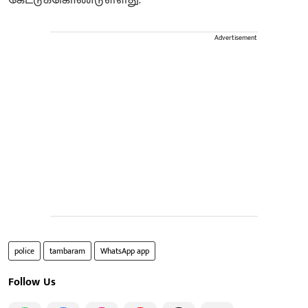
Advertisement
police
tambaram
WhatsApp app
Follow Us