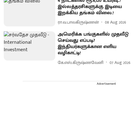
4 நாட்களில் ரூ.6,120 உயர்வு..!
இல்லத்தரசிகளுக்கு இடியை
இறக்கிய தங்கம் விலை.!
ரா.வ.பாலகிருஷ்ணன்
08 Aug 2026
அமெரிக்க பங்குகளில் முதலீடு
செய்வது எப்படி?
இந்தியர்களுக்கான எளிய
வழிகாட்டி!
கே.எஸ்.கிருஷ்ணவேனி
07 Aug 2026
Advertisement