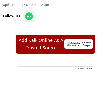
Updated on
:
02 Jun 2026, 6:54 am
Follow Us
Add KalkiOnline As A
Add as a preferred
source on Google
Trusted Source
Advertisement