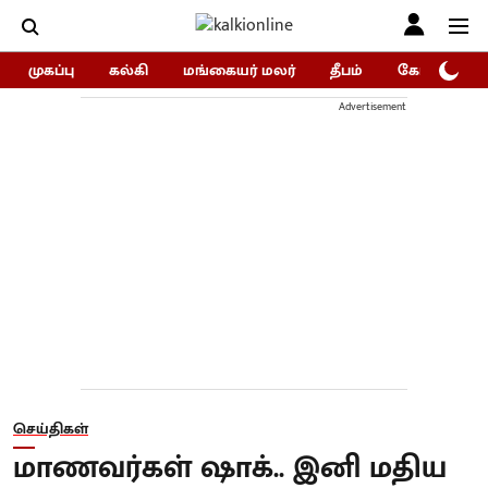
முகப்பு
கல்கி
மங்கையர் மலர்
தீபம்
கோகுலம்/Go
Advertisement
செய்திகள்
மாணவர்கள் ஷாக்.. இனி மதிய