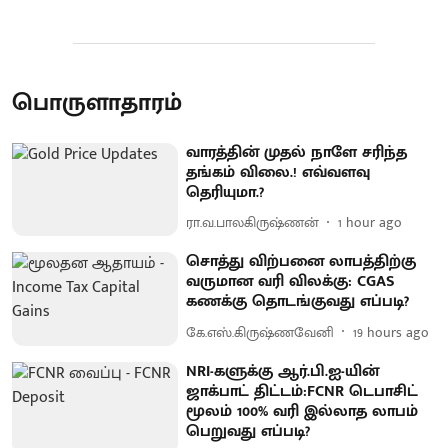
பொருளாதாரம்
வாரத்தின் முதல் நாளே சரிந்த
தங்கம் விலை.! எவ்வளவு
தெரியுமா.?
ரா.வ.பாலகிருஷ்ணன்
1 hour ago
சொத்து விற்பனை லாபத்திற்கு
வருமான வரி விலக்கு: CGAS
கணக்கு தொடங்குவது எப்படி?
கே.எஸ்.கிருஷ்ணவேனி
19 hours ago
NRI-களுக்கு ஆர்.பி.ஐ-யின்
ஜாக்பாட் திட்டம்:FCNR டெபாசிட்
மூலம் 100% வரி இல்லாத லாபம்
பெறுவது எப்படி?