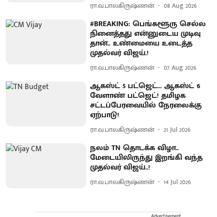
ரா.வ.பாலகிருஷ்ணன்
08 Aug 2026
#BREAKING: பெங்களூரு செல்ல
நினைத்தது என்னுடைய முடிவு
தான்.. உண்மையை உடைத்த
முதல்வர் விஜய்.!
ரா.வ.பாலகிருஷ்ணன்
07 Aug 2026
ஆகஸ்ட் 5 பட்ஜெட்... ஆகஸ்ட் 6
வேளாண் பட்ஜெட்! தமிழக
சட்டப்பேரவையில் நேரலைக்கு
ஏற்பாடு!
ரா.வ.பாலகிருஷ்ணன்
21 Jul 2026
நலம் TN தொடக்க விழா..
மேடையிலிருந்து இறங்கி வந்த
முதல்வர் விஜய்..!
ரா.வ.பாலகிருஷ்ணன்
14 Jul 2026
Advertisement