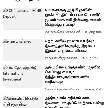
NRI-களுக்கு ஆர்.பி.ஐ-யின்
ஜாக்பாட் திட்டம்:FCNR டெபாசிட்
மூலம் 100% வரி இல்லாத லாபம்
பெறுவது எப்படி?
கே.எஸ்.கிருஷ்ணவேனி
08 Aug 2026
4 நாட்களில் ரூ.6,120 உயர்வு..!
இல்லத்தரசிகளுக்கு இடியை
இறக்கிய தங்கம் விலை.!
ரா.வ.பாலகிருஷ்ணன்
08 Aug 2026
அமெரிக்க பங்குகளில் முதலீடு
செய்வது எப்படி?
இந்தியர்களுக்கான எளிய
வழிகாட்டி!
கே.எஸ்.கிருஷ்ணவேனி
07 Aug 2026
அதிகம் சம்பாதிச்சும் காசு
இல்லையா? அப்போ நீங்க பண்ற
தப்பு இதுதான்!