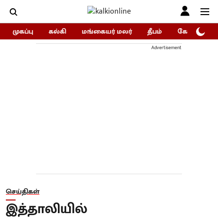
முகப்பு
கல்கி
மங்கையர் மலர்
தீபம்
கோகுலம்/Go
Advertisement
செய்திகள்
இத்தாலியில்