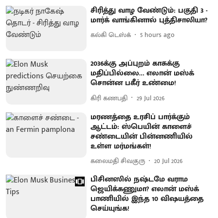
சிரித்து வாழ வேண்டும்: பகுதி 3 -
மார்க் வாங்கினால் புத்திசாலியா?
கல்கி டெஸ்க்
5 hours ago
2036க்கு அப்புறம் காசுக்கு
மதிப்பில்லை… எலான் மஸ்க்
சொன்ன பகீர் உண்மை!
கிரி கணபதி
29 Jul 2026
மரணத்தை உரசிப் பார்க்கும்
ஆட்டம்: ஸ்பெயின் காளைச்
சண்டையின் பின்னணியில்
உள்ள மர்மங்கள்!
கலைமதி சிவகுரு
20 Jul 2026
பிசினஸில் நஷ்டமே வராம
ஜெயிக்கணுமா? எலான் மஸ்க்
பாணியில் இந்த 10 விஷயத்தை
செய்யுங்க!