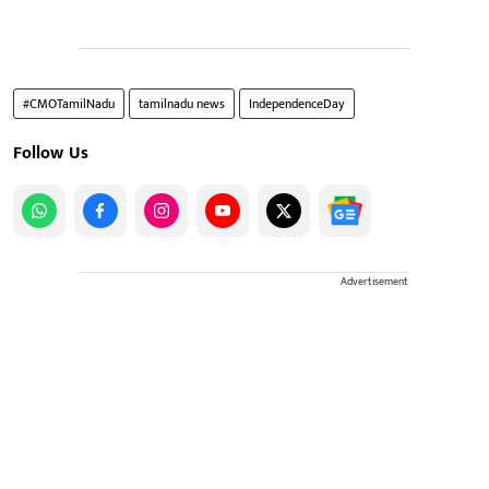
#CMOTamilNadu
tamilnadu news
IndependenceDay
Follow Us
Advertisement