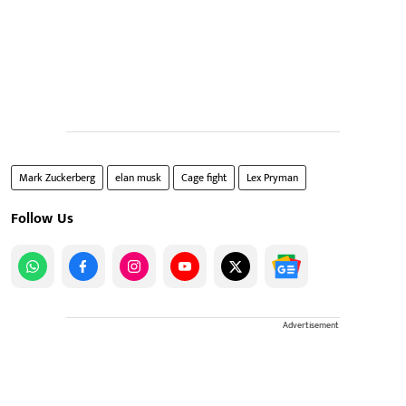
Mark Zuckerberg
elan musk
Cage fight
Lex Pryman
Follow Us
Advertisement