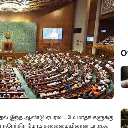
O
்தல் இந்த ஆண்டு ஏப்ரல் – மே மாதங்களுக்கு
 நரேந்திர மோடி தலைமையிலான பா.ஜ.க.