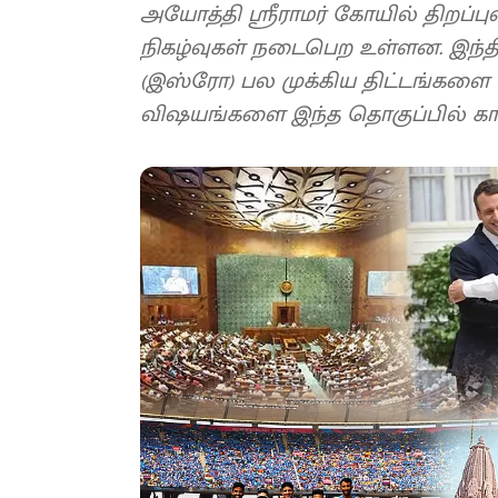
அயோத்தி ஸ்ரீராமர் கோயில் திறப்ப
நிகழ்வுகள் நடைபெற உள்ளன. இந்த
(இஸ்ரோ) பல முக்கிய திட்டங்களை
விஷயங்களை இந்த தொகுப்பில் க