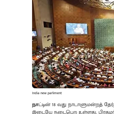
India new parliment
நா
ட்டின் 18 வது நாடாளுமன்றத் தேர
இடையே நடைபெற உள்ளது. பிரதமர்