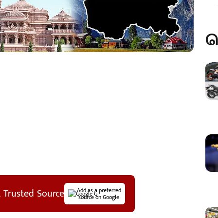
ப
 Trusted Source
Add as a preferred
source on Google