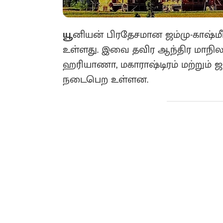
யூ
னியன் பிரதேசமான ஜம்மு-காஷ்மீ
உள்ளது. இவை தவிர ஆந்திர மாநிலம்
ஹரியாணா, மகாராஷ்டிரம் மற்றும் ஜா
நடைபெற உள்ளன.