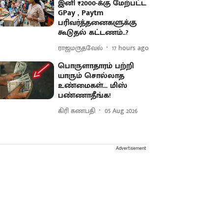
இனி ₹2000-க்கு மேற்பட்ட
GPay , Paytm
பரிவர்த்தனைகளுக்கு
கூடுதல் கட்டணம்..?
ராஜமருதவேல்
17 hours ago
பொருளாதாரம் பற்றி
யாரும் சொல்லாத
உண்மைகள்... மிஸ்
பண்ணாதீங்க!
கிரி கணபதி
05 Aug 2026
Advertisement