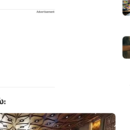
Advertisement
்: