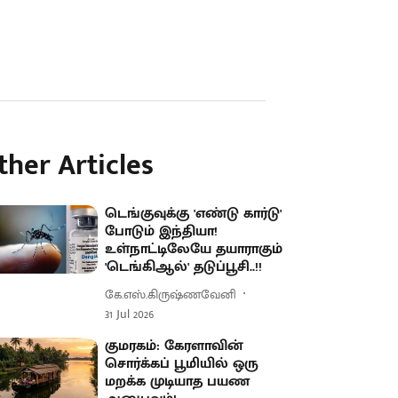
ther Articles
டெங்குவுக்கு 'எண்டு கார்டு'
போடும் இந்தியா!
உள்நாட்டிலேயே தயாராகும்
'டெங்கிஆல்' தடுப்பூசி..!!
கே.எஸ்.கிருஷ்ணவேனி
31 Jul 2026
குமரகம்: கேரளாவின்
சொர்க்கப் பூமியில் ஒரு
மறக்க முடியாத பயண