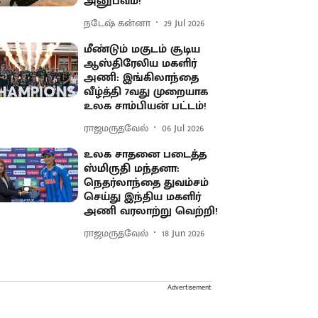
அனுபவம்!
நடேஷ் கன்னா
29 Jul 2026
மீண்டும் மகுடம் சூடிய
ஆஸ்திரேலிய மகளிர்
அணி: இங்கிலாந்தை
வீழ்த்தி 7வது முறையாக
உலக சாம்பியன் பட்டம்!
ராஜமருதவேல்
06 Jul 2026
உலக சாதனை படைத்த
ஸ்மிருதி மந்தனா:
நெதர்லாந்தை துவம்சம்
செய்து இந்திய மகளிர்
அணி வரலாற்று வெற்றி!
ராஜமருதவேல்
18 Jun 2026
Advertisement