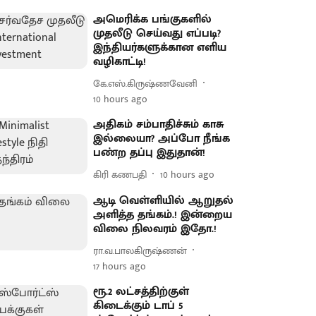
அமெரிக்க பங்குகளில்
முதலீடு செய்வது எப்படி?
இந்தியர்களுக்கான எளிய
வழிகாட்டி!
கே.எஸ்.கிருஷ்ணவேனி
10 hours ago
அதிகம் சம்பாதிச்சும் காசு
இல்லையா? அப்போ நீங்க
பண்ற தப்பு இதுதான்!
கிரி கணபதி
10 hours ago
ஆடி வெள்ளியில் ஆறுதல்
அளித்த தங்கம்.! இன்றைய
விலை நிலவரம் இதோ.!
ரா.வ.பாலகிருஷ்ணன்
17 hours ago
ரூ.2 லட்சத்திற்குள்
கிடைக்கும் டாப் 5