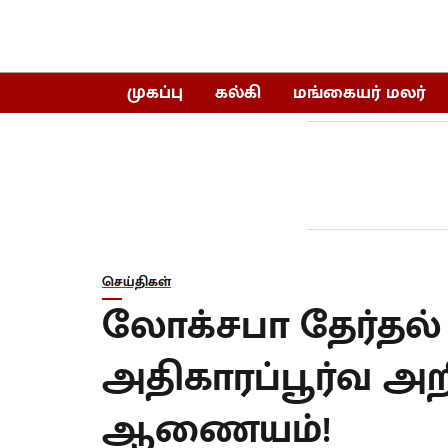
முகப்பு
கல்கி
மங்கையர் மலர்
செய்திகள்
லோக்சபா தேர்தல
அதிகாரப்பூர்வ அறி
ஆணையம்!