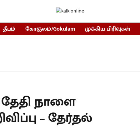
தீபம்
கோகுலம்/Gokulam
முக்கிய பிரிவுகள்
் தேதி நாளை
விப்பு – தேர்தல்