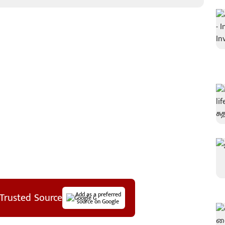
Trusted Source
Add as a preferred
source on Google