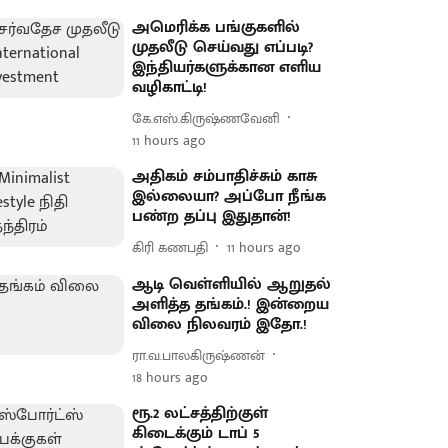
அமெரிக்க பங்குகளில்
முதலீடு செய்வது எப்படி?
இந்தியர்களுக்கான எளிய
வழிகாட்டி!
கே.எஸ்.கிருஷ்ணவேனி
11 hours ago
அதிகம் சம்பாதிச்சும் காசு
இல்லையா? அப்போ நீங்க
பண்ற தப்பு இதுதான்!
கிரி கணபதி
11 hours ago
ஆடி வெள்ளியில் ஆறுதல்
அளித்த தங்கம்.! இன்றைய
விலை நிலவரம் இதோ.!
ரா.வ.பாலகிருஷ்ணன்
18 hours ago
ரூ.2 லட்சத்திற்குள்
கிடைக்கும் டாப் 5