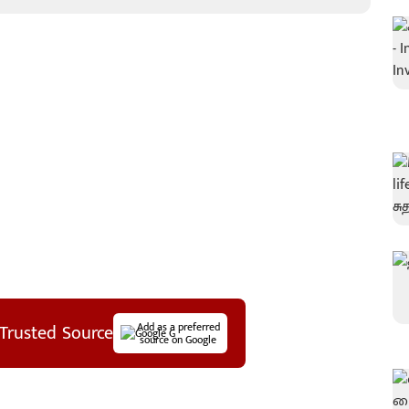
Trusted Source
Add as a preferred
source on Google