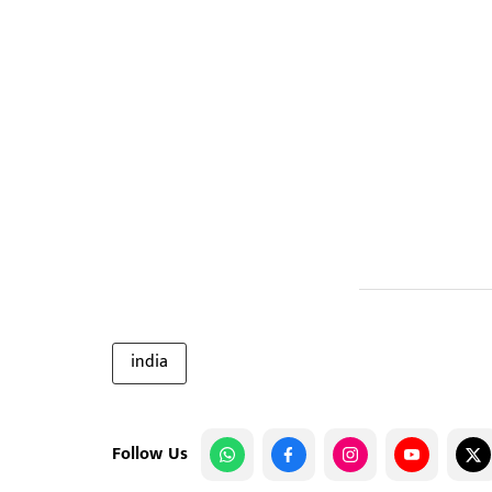
india
Follow Us