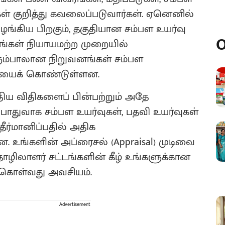
ள் குறித்து கவலைப்படுவார்கள். ஏனெனில்
்கிய பிறகும், தகுதியான சம்பள உயர்வு
O
ாங்கள் நியாயமற்ற முறையில்
ரும்பாலான நிறுவனங்கள் சம்பள
ையைக் கொண்டுள்ளன.
திய விதிகளைப் பின்பற்றும் அதே
துவாக சம்பள உயர்வுகள், பதவி உயர்வுகள்
ீர்மானிப்பதில் அதிக
உங்களின் அப்ரைசல் (Appraisal) முடிவை
் தொழிலாளர் சட்டங்களின் கீழ் உங்களுக்கான
ுகொள்வது அவசியம்.
Advertisement