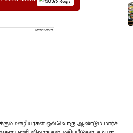
source on Google
Advertisement
்கும் ஊழியர்கள் ஒவ்வொரு ஆண்டும் மார்ச்
்கள் பணி விவரங்கள், மதிப்பீடுகள், சம்பள