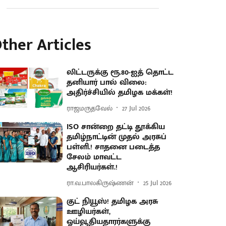
ther Articles
லிட்டருக்கு ரூ.80-ஐத் தொட்ட
தனியார் பால் விலை:
அதிர்ச்சியில் தமிழக மக்கள்!
ராஜமருதவேல்
27 Jul 2026
ISO சான்றை தட்டி தூக்கிய
தமிழ்நாட்டின் முதல் அரசுப்
பள்ளி.! சாதனை படைத்த
சேலம் மாவட்ட
ஆசிரியர்கள்.!
ரா.வ.பாலகிருஷ்ணன்
25 Jul 2026
குட் நியூஸ்! தமிழக அரசு
ஊழியர்கள்,
ஓய்வூதியதாரர்களுக்கு