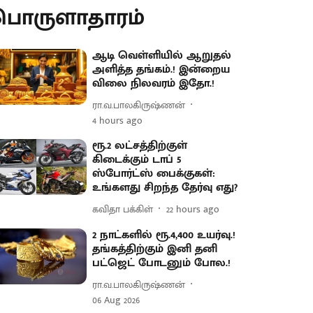
பொருளாதாரம்
ஆடி வெள்ளியில் ஆறுதல்
அளித்த தங்கம்.! இன்றைய
விலை நிலவரம் இதோ.!
ரா.வ.பாலகிருஷ்ணன்
4 hours ago
ரூ.2 லட்சத்திற்குள்
கிடைக்கும் டாப் 5
ஸ்போர்ட்ஸ் பைக்குகள்:
உங்களது சிறந்த தேர்வு எது?
கவிதா பக்கிள்
22 hours ago
2 நாட்களில் ரூ.4,400 உயர்வு.!
தங்கத்திற்கும் இனி தனி
பட்ஜெட் போடனும் போல.!
ரா.வ.பாலகிருஷ்ணன்
06 Aug 2026