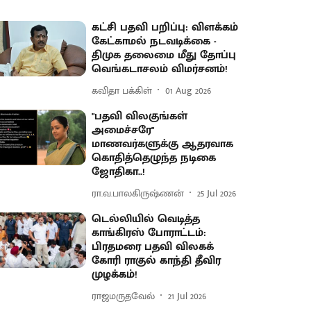
கட்சி பதவி பறிப்பு: விளக்கம்
கேட்காமல் நடவடிக்கை -
திமுக தலைமை மீது தோப்பு
வெங்கடாசலம் விமர்சனம்!
கவிதா பக்கிள்
01 Aug 2026
"பதவி விலகுங்கள்
அமைச்சரே"
மாணவர்களுக்கு ஆதரவாக
கொதித்தெழுந்த நடிகை
ஜோதிகா..!
ரா.வ.பாலகிருஷ்ணன்
25 Jul 2026
டெல்லியில் வெடித்த
காங்கிரஸ் போராட்டம்:
பிரதமரை பதவி விலகக்
கோரி ராகுல் காந்தி தீவிர
முழக்கம்!
ராஜமருதவேல்
21 Jul 2026