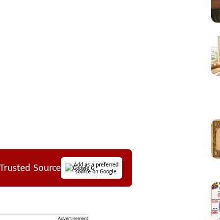
Trusted Source
Add as a preferred
source on Google
Advertisement