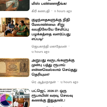
மிஸ் பண்ணாதீங்க!
கிரி கணபதி
11 hours ago
குழந்தைகளுக்கு நிதி
மேலாண்மை: சிறு
வயதிலேயே சேமிப்பு
பழக்கத்தை வளர்ப்பது
எப்படி?
ஜெயகாந்தி மகாதேவன்
12 hours ago
அறுபது வருடங்களுக்கு
முன்பு பத்து ரூபாய்
என்னவெல்லாம் செய்தது
தெரியுமா?
ரெ. ஆத்மநாதன்
12 hours ago
பட்ஜெட் 2026-27: ஒரு
ரூபாயின் வரவு, செலவு
கணக்கு இதுதான்..!