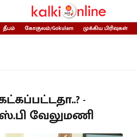
தீபம்
கோகுலம்/Gokulam
முக்கிய பிரிவுகள்
்கப்பட்டதா..? -
எஸ்.பி வேலுமணி