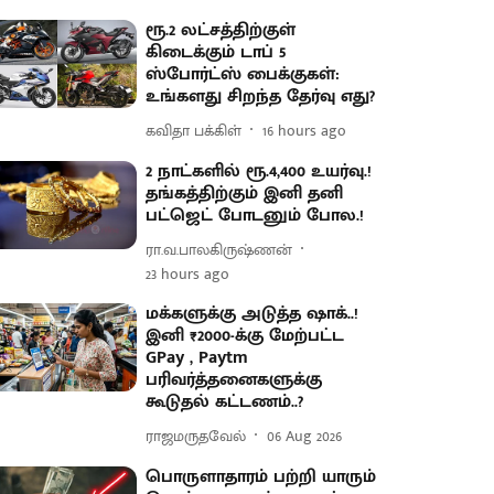
ரூ.2 லட்சத்திற்குள்
கிடைக்கும் டாப் 5
ஸ்போர்ட்ஸ் பைக்குகள்:
உங்களது சிறந்த தேர்வு எது?
கவிதா பக்கிள்
16 hours ago
2 நாட்களில் ரூ.4,400 உயர்வு.!
தங்கத்திற்கும் இனி தனி
பட்ஜெட் போடனும் போல.!
ரா.வ.பாலகிருஷ்ணன்
23 hours ago
மக்களுக்கு அடுத்த ஷாக்..!
இனி ₹2000-க்கு மேற்பட்ட
GPay , Paytm
பரிவர்த்தனைகளுக்கு
கூடுதல் கட்டணம்..?
ராஜமருதவேல்
06 Aug 2026
பொருளாதாரம் பற்றி யாரும்