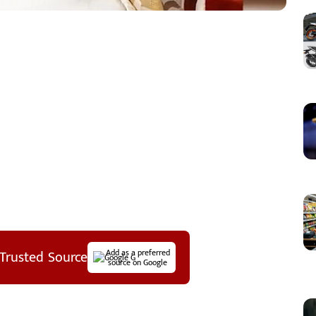
Trusted Source
Add as a preferred
source on Google