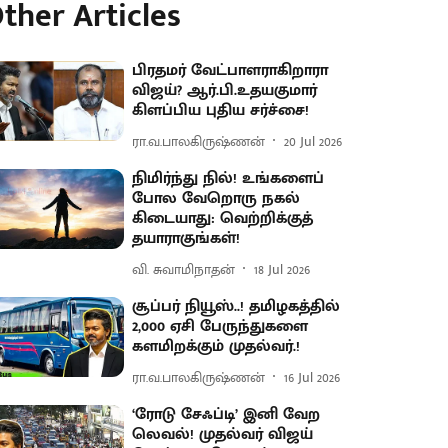
ther Articles
பிரதமர் வேட்பாளராகிறாரா
விஜய்? ஆர்.பி.உதயகுமார்
கிளப்பிய புதிய சர்ச்சை!
ரா.வ.பாலகிருஷ்ணன்
20 Jul 2026
நிமிர்ந்து நில்! உங்களைப்
போல வேறொரு நகல்
கிடையாது: வெற்றிக்குத்
தயாராகுங்கள்!
வி. சுவாமிநாதன்
18 Jul 2026
சூப்பர் நியூஸ்..! தமிழகத்தில்
2,000 ஏசி பேருந்துகளை
களமிறக்கும் முதல்வர்.!
ரா.வ.பாலகிருஷ்ணன்
16 Jul 2026
​‘ரோடு சேஃப்டி’ இனி வேற
லெவல்! முதல்வர் விஜய்