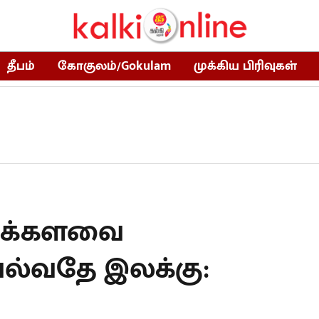
தீபம்
கோகுலம்/Gokulam
முக்கிய பிரிவுகள்
0 மக்களவை
்வதே இலக்கு: