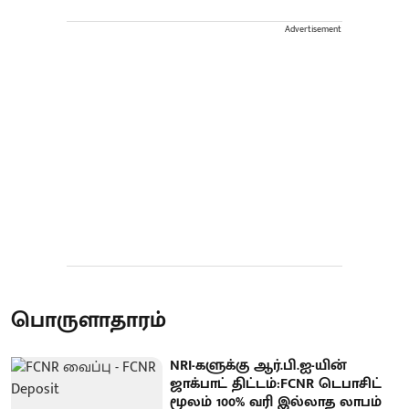
Advertisement
பொருளாதாரம்
NRI-களுக்கு ஆர்.பி.ஐ-யின்
ஜாக்பாட் திட்டம்:FCNR டெபாசிட்
மூலம் 100% வரி இல்லாத லாபம்