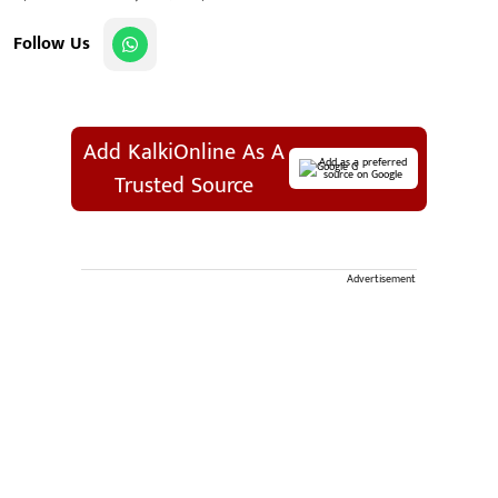
Follow Us
Add KalkiOnline As A
Add as a preferred
source on Google
Trusted Source
Advertisement