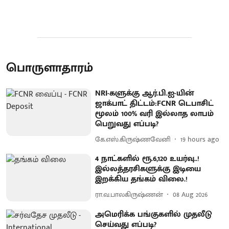
பொருளாதாரம்
NRI-களுக்கு ஆர்.பி.ஐ-யின்
ஜாக்பாட் திட்டம்:FCNR டெபாசிட்
மூலம் 100% வரி இல்லாத லாபம்
பெறுவது எப்படி?
கே.எஸ்.கிருஷ்ணவேனி
19 hours ago
4 நாட்களில் ரூ.6,120 உயர்வு..!
இல்லத்தரசிகளுக்கு இடியை
இறக்கிய தங்கம் விலை.!
ரா.வ.பாலகிருஷ்ணன்
08 Aug 2026
அமெரிக்க பங்குகளில் முதலீடு
செய்வது எப்படி?