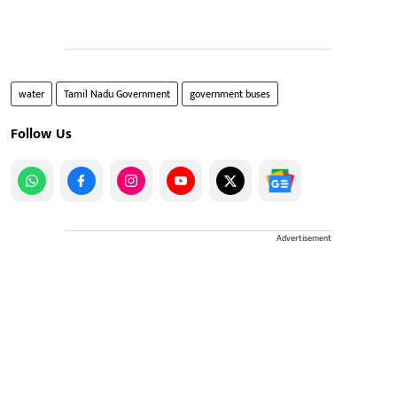
water
Tamil Nadu Government
government buses
Follow Us
Advertisement