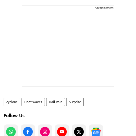
Advertisement
cyclone
Heat waves
Hail Rain
Surprise
Follow Us