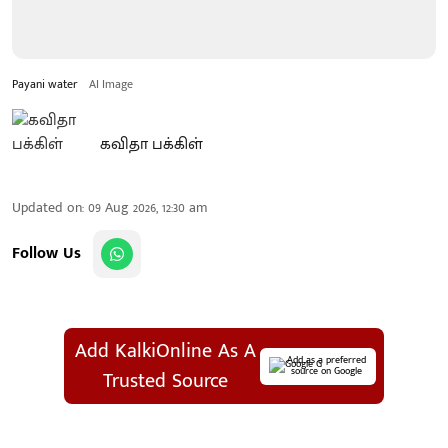
Payani water
AI Image
கவிதா பக்கிள்
Updated on
:
09 Aug 2026, 12:30 am
Follow Us
Add KalkiOnline As A
Add as a preferred
source on Google
Trusted Source