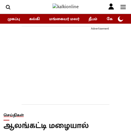
முகப்பு
கல்கி
மங்கையர் மலர்
தீபம்
கோகுலம்/Go
Advertisement
செய்திகள்
ஆலங்கட்டி மழையால்